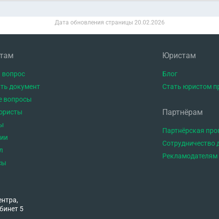
Дата обновления страницы
20.02.2026
нтам
Юристам
 вопрос
Блог
ть документ
Стать юристом п
е вопросы
Партнёрам
юристы
ы
Партнёрская пр
тии
Сотрудничество 
л
Рекламодателям
сы
ентра,
бинет 5