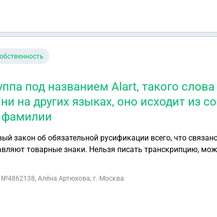
обственность
уппа под названием Alart, такого слова
 ни на других языках, оно исходит из 
и фамилии
вый закон об обязательной русификации всего, что связан
авляют товарные знаки. Нельзя писать транскрипцию, мо
а русском языке (даже выкатили несколько словарей). У м
о слова не существует ни на русском, ни на других языках, 
с №4862138, Алёна Артюхова, г. Москва
и и фамилии. Связи с этим возникает вопрос, могу ли я н
е имени или нужно придумывать новое название с русски