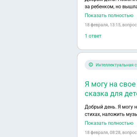
за ребенком, но вышла
было только умно обг
Показать полностью
ставку,мне ответили м
18 февраля, 13:15
, вопро
внутренне проверки мо
нарушала корпоративн
1 ответ
собственному желанию,
если я не захочу с ни
ставки?
Интеллектуальная с
Я могу на свое
сказка для дет
Добрый день. Я могу н
стихах, наложить музы
родственникам и зна
Показать полностью
18 февраля, 08:28
, вопро