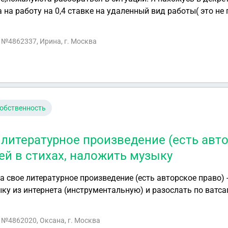
 на работу на 0,4 ставке на удаленный вид работы( это не 
оворено). После того как я пришла и сказала что готовы 
ест нет,жди августа ( когда будет ребенку 3 года) и выход
с №4862337, Ирина, г. Москва
ей работы, за все года в компании. Сейчас они ко мне при
ую этику компании и компания мне не доверяют, и чтоб я
когда ребенку исполнится 3 года. И что я сейчас могу раб
ми согласится,что мне будет хуже. Что они могут сделать е
обственность
 литературное произведение (есть авто
ей в стихах, наложить музыку
а свое литературное произведение (есть авторское право) - 
ку из интернета (инструментальную) и разослать по ватса
комым?
с №4862020, Оксана, г. Москва