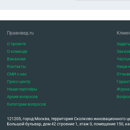
Правовед.ru
Клие
О проекте
Задать
О команде
Заказа
Вакансии
Часты
Контакты
Наши 
СМИ о нас
Отзыв
Пресс-центр
Гаран
Наши партнёры
Журна
Архив вопросов
Вопро
Категории вопросов
121205, город Москва, территория Сколково инновационного ц
Большой бульвар, дом 42 строение 1, этаж 0, помещение 150, ка