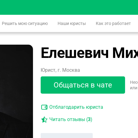
Решить мою ситуацию
Наши юристы
Как это работает
Елешевич Ми
Юрист, г. Москва
Нео
Общаться в чате
или
Отблагодарить юриста
Читать отзывы (
3
)