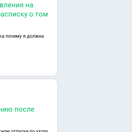
вления на
расписку о том
ка почему я должна
ению после
тном отпуске по уходу