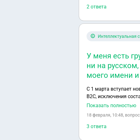
2 ответа
Интеллектуальная с
У меня есть гр
ни на русском,
моего имени 
С 1 марта вступает но
B2C, исключения сост
существующие слова н
Показать полностью
названием Alart, таког
18 февраля, 10:48
, вопро
сокращения моего имен
это просто сокращени
3 ответа