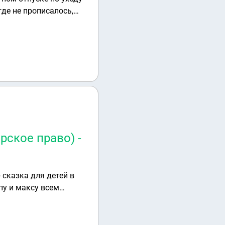
где не прописалось,
выжить на полную
и. Сразу начались
ходят и говорят что я
 уволилась по
отать на пол ставки,а
сли я работаю на пол
рское право) -
сказка для детей в
пу и максу всем