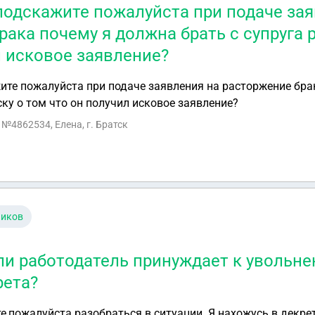
подскажите пожалуйста при подаче зая
рака почему я должна брать с супруга 
л исковое заявление?
ите пожалуйста при подаче заявления на расторжение бра
ску о том что он получил исковое заявление?
 №4862534, Елена, г. Братск
ников
сли работодатель принуждает к увольн
рета?
е,пожалуйста разобраться в ситуации. Я нахожусь в декре