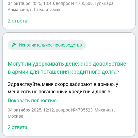
04 октября 2025, 13:40
, вопрос №4705609, Гульнара
Алмасова, г. Стерлитамак
2 ответа
Исполнительное производство
Могут ли удерживать денежное довольствие
в армии для погашения кредитного долга?
Здравствуйте, меня скоро забирают в армию, у
меня есть не погашенный кредитный долг в
размере 15000₽ (сейчас 24000₽), банк подал
Показать полностью
документы в ФССП через суд, в армии есть
04 октября 2025, 12:12
, вопрос №4705523, Михаил, г.
зарплата в виде денежного довольствия, может ли
Москва
банк списывать эти средства в счёт кредита?
2 ответа