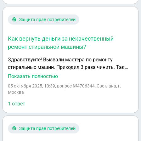
Защита прав потребителей
Как вернуть деньги за некачественный
ремонт стиральной машины?
Здравствуйте! Вызвали мастера по ремонту
стиральных машин. Приходил 3 раза чинить. Так
как она потом опять ломалась. Гарантия год на его
Показать полностью
работы. Сейчас четвертый раз он забрал модуль от
05 октября 2025, 10:39
, вопрос №4706344, Светлана, г.
машинки и уже 2 недели его нет. Хотя говорил, что
Москва
придет через пару дней. Надоел он уже. Хочу просто
1 ответ
вернуть деньги за первую починку 16000 и
расстаться с ним.
Защита прав потребителей