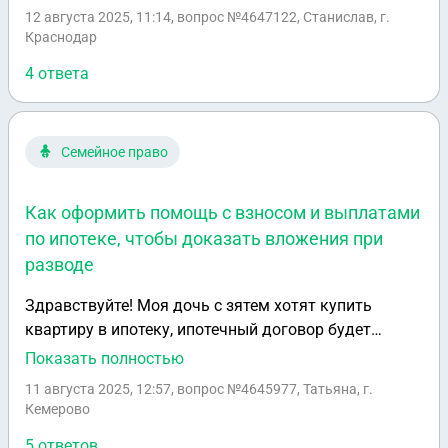
канцелярских товаров. Заказчик неоднократно, уже
12 августа 2025, 11:14
, вопрос №4647122, Cтанислав, г.
дважды с момента заключения контракта (от
Краснодар
01.06.2025) направлял Поставщику письменные
4 ответа
заявки на поставку товара с установлением срока
их поставки. Однако до настоящего времени
Поставщик не отреагировал, до сих пор товар не
поставлен. Все попытки Заказчика дозвониться до
Семейное право
Поставщика оказываются безуспешными, на связь
не отвечают. Что делать Заказчику в данном
Как оформить помощь с взносом и выплатами
случае? Направлять в адрес Поставщика
по ипотеке, чтобы доказать вложения при
письменную претензию? На какие статьи
разводе
Гражданского кодекса ссылаться Заказчику?
Спасибо!
Здравствуйте! Моя дочь с зятем хотят купить
квартиру в ипотеку, ипотечный договор будет
оформлен на дочь, зять не будет являться
Показать полностью
созаемщиком, но квартира как я понимаю будет
11 августа 2025, 12:57
, вопрос №4645977, Татьяна, г.
являться совместной собственностью. Я хочу дать
Кемерово
денежные средства на часть первоначального
5 ответов