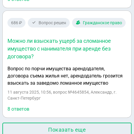
взноса и в дальнейшем планирую помогать с
погашением кредита. Вопрос: как это можно
оформить, чтобы в случае их развода и
справедливого раздела имущества, можно было бы
686 ₽
Вопрос решен
Гражданское право
доказать, кто сколько понёс затрат?
Можно ли взыскать ущерб за сломанное
имущество с нанимателя при аренде без
договора?
Вопрос по порчи имущества арендодателя,
договора съема жилья нет, арендодатель грозится
взыскать за заведомо ломанное имущество
11 августа 2025, 10:56
, вопрос №4645854, Александр, г.
Санкт-Петербург
8 ответов
Показать еще