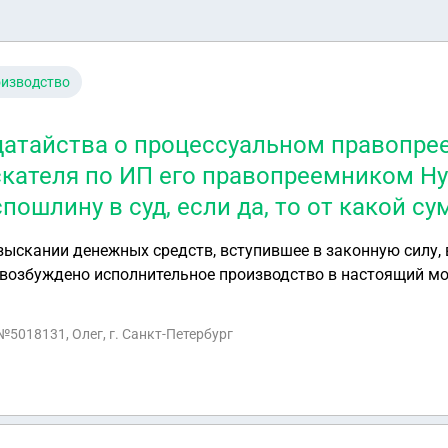
оизводство
датайства о процессуальном правопрее
кателя по ИП его правопреемником Н
пошлину в суд, если да, то от какой с
взыскании денежных средств, вступившее в законную силу,
 возбуждено исполнительное производство в настоящий мо
другим лицом заключён договор цессии(уступка прав треб
ва о процессуальном правопреемстве, те заменить взыскат
 №5018131, Олег, г. Санкт-Петербург
опреемником Нужно ли уплачивать госпошлину в суд, если да, то от како