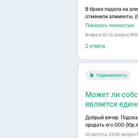
В браке падала на ал
отменили алименты. (О
сьезжай, я на работе 
Показать полностью
свои и детей документ
Вчера в 00:10
, вопрос №5
ребёнка в садик, я бе
районный суд, но нужн
2 ответа
дети со мной будут ж
Недвижимость
Может ли собс
является един
Добрый вечер. Подска
продать его ООО (Юр.
05 августа, 22:09
, вопрос