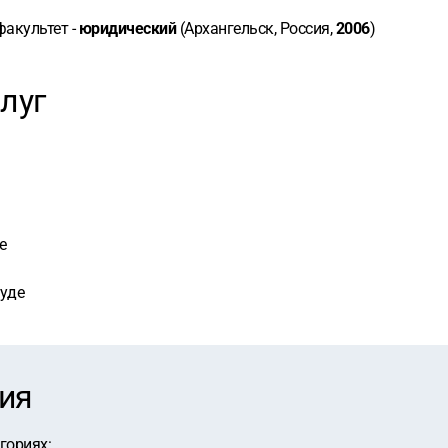
 факультет -
юридический
(Архангельск, Россия,
2006
)
луг
е
суде
ия
егориях
: