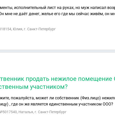
именты, исполнительный лист на руках, но муж написал во
н мне не даёт денег, желье его где мы сейчас живём, он м
написала заявление на увольнение, отрабатываю, а после 
ы переезжаем в город , у меня есть своя квартира, получае
018154, Юлия, г. Санкт-Петербург
з работы и алиментов),какие мои следующие шаги, я знаю, 
ы доказательства, что тратилась я, но у меня их нет. На д
ить. Какие следующие шаги я должна предпринять, чтоб мн
твенник продать нежилое помещение О
ственным участником?
жите, пожалуйста, может ли собственник (Физ.лицо) нежи
лицу) , где он же является единственным участником ООО?
 №5017540, Наталья, г. Санкт-Петербург