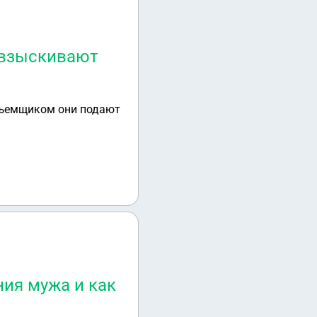
Х взыскивают
осъемщиком они подают
ия мужа и как