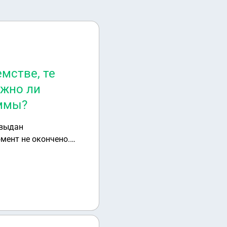
мстве, те
ужно ли
уммы?
 выдан
мент не окончено.
ования) этого долга.
еля по ИП его
й суммы?