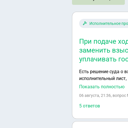
Исполнительное пр
При подаче хо
заменить взыс
уплачивать гос
Есть решение суда о 
исполнительный лист,
Между взыскателем и 
Показать полностью
При подаче ходатайст
06 августа, 21:36
, вопрос
прав
5 ответов