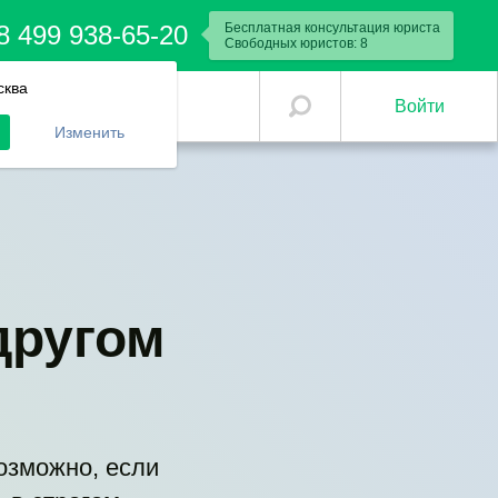
8 499 938-65-20
Бесплатная консультация юриста
Свободных юристов:
8
сква
Войти
Изменить
другом
возможно, если