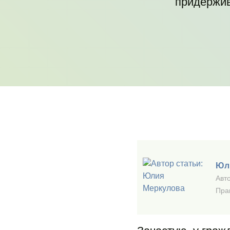
придержив
Юл
Авто
Пра