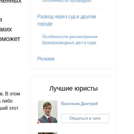
зненных
Особенности процедуры
Развод через суд в другом
я
городе
аких
Особенности рассмотрения
поможет
бракоразводных дел в суде
Резюме
Лучшие юристы
в. В этом
а либо
Васильев Дмитрий
ший этот
Общаться в чате