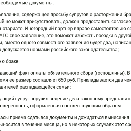
необходимые документы:
аявление, содержащее просьбу супругов о расторжении бра
ый не может присутствовать, должен предоставить согласие
 нотариате. Иногородний партнер вправе самостоятельно с
АГС свое заявление, это поможет избежать поездки в друго
, вместо одного совместного заявления будет два, написа
о допускается нормами российского законодательства;
 о браке;
ждающий факт оплаты обязательного сбора (госпошлины). В
мя ее размер составляет 650 руб. Прикладывается два чека,
авителей распадающейся семьи;
ующий супруг поручил ведение дела законному представите
доверенность, оформленная соответствующим образом.
часы приема сдать все документы и дожидаться вынесения
носится в течение месяца, но в некоторых случаях этот ср