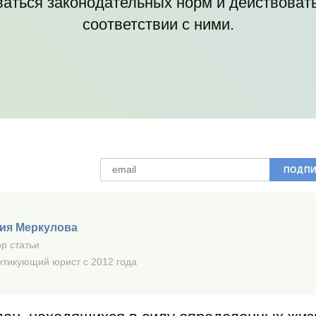
аться законодательных норм и действовать
соответствии с ними.
ия Меркулова
р статьи
ктикующий юрист с 2012 года