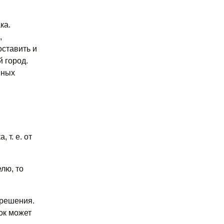
ка.
,
оставить и
й город.
нных
 т. е. от
лю, то
 решения.
ок может