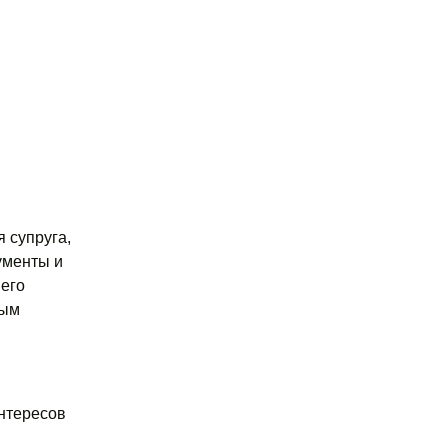
 супруга,
ументы и
него
ным
интересов