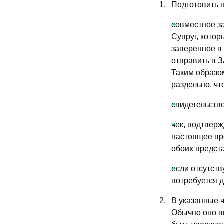
Подготовить 
совместное з
Супруг, котор
заверенное в
отправить в З
Таким образом
раздельно, чт
свидетельство
чек, подтвер
настоящее вре
обоих предст
если отсутств
потребуется 
В указанные 
Обычно оно вы