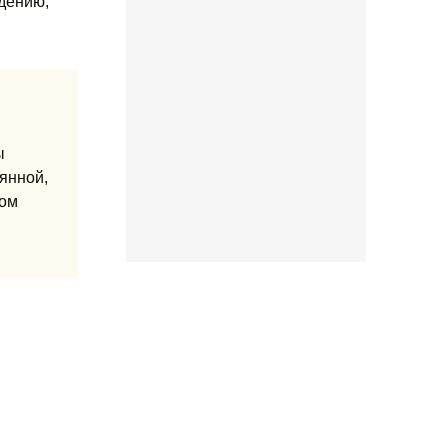
дению,
ы
янной,
гом