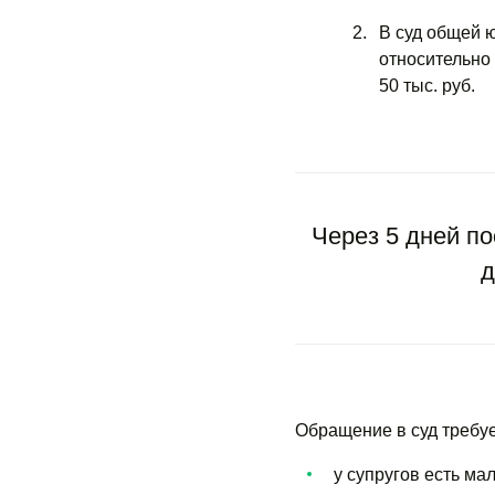
В суд общей 
относительно 
50 тыс. руб.
Через 5 дней по
д
Обращение в суд требуе
у супругов есть ма