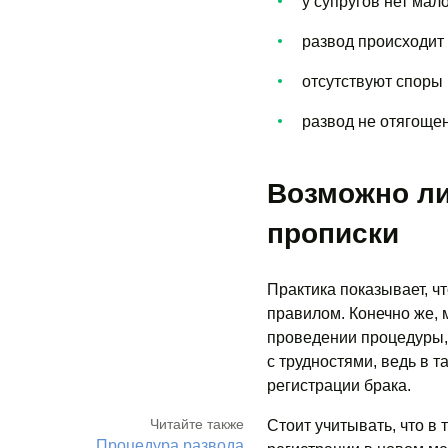
у супругов нет мало
развод происходит
отсутствуют споры
развод не отягоще
Возможно ли
прописки
Практика показывает, ч
правилом. Конечно же, 
проведении процедуры
с трудностями, ведь в 
регистрации брака.
Читайте также
Стоит учитывать, что в
Процедура развода