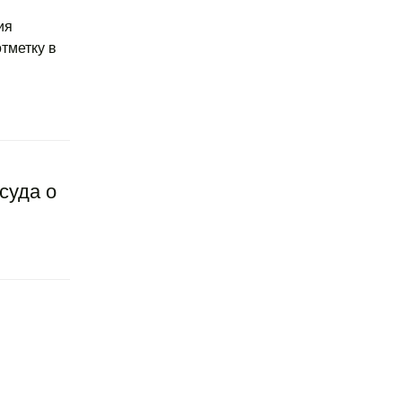
ия
тметку в
суда о