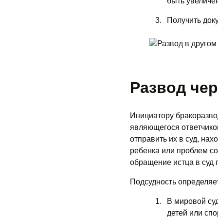
быть увеличен
Получить док
Развод чер
Инициатору бракоразвод
являющегося ответчиком
отправить их в суд, на
ребенка или проблем с
обращение истца в суд 
Подсудность определяет
В мировой суд
детей или сп