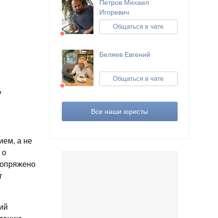
Петров Михаил
Игоревич
Общаться в чате
Беляев Евгений
Общаться в чате
у
Все наши юристы
ием, а не
 о
сопряжено
т
ий