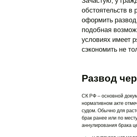
Зачастую, у граж
обстоятельств в 
оформить развод
подобная возможн
условиях имеет р
сэкономить не то
Развод чер
СК РФ ‒ основной доку
нормативном акте отмеч
судом. Обычно для раст
брак ранее или по мест
аннулирования брака ц