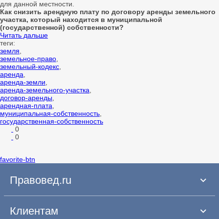
для данной местности.
Как снизить арендную плату по договору аренды земельного
участка, который находится в муниципальной
(государственной) собственности?
Читать дальше
теги:
земля
,
земельное-право
,
земельный-кодекс
,
аренда
,
аренда-земли
,
аренда-земельного-участка
,
договор-аренды
,
арендная-плата
,
муниципальная-собственность
,
государственная-собственность
0
0
favorite-btn
Правовед.ru
Клиентам