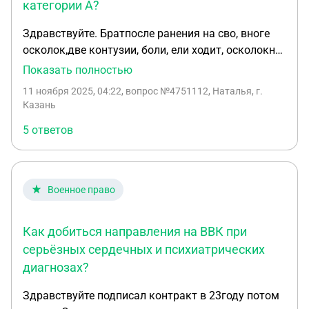
категории А?
Здравствуйте. Братпосле ранения на сво, вноге
осколок,две контузии, боли, ели ходит, осколокне
удаляют, приэтом ставят категорию "а" И хотят
Показать полностью
отправить на сво. Естьли какая то возможность
11 ноября 2025, 04:22
, вопрос №4751112, Наталья, г.
сделать так, чтобы его коммисовали? Также он в
Казань
разводе, унего трое детей, записаны на него.
5 ответов
Еслиэто важно, тоон не контрактник,
мобилизованный с 2022 года. Заранее спасибо
Военное право
Как добиться направления на ВВК при
серьёзных сердечных и психиатрических
диагнозах?
Здравствуйте подписал контракт в 23году потом