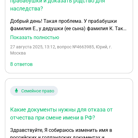
прабабушки и доказать родство для
наследства?
Добрый день! Такая проблема. У прабабушки
фамилия Е., у дедушки (ее сына) фамилия К. Так
как прабабушка умерла, то при наследственном
Показать полностью
деле возник казус. Мы не можем доказать, что
27 августа 2025, 13:12
, вопрос №4663985, Юрий, г.
прабабушка мать дедушки. Нашли свидетельство
Москва
о браке, где она поменяла на фамилию К.,
8 ответов
свидетельство о рождении деда, там прабабушка
тоже под фамилией К. Обращались в ЗАГС, чтоб
дали справку о смене фамилии прабабушки, но
там таких данных нет. Нашли только трудовую
Семейное право
книжку, где написано, что фамилия поменяна в
1970 году, но нотариусу это не является
Какие документы нужны для отказа от
основанием. Подскажите, куда обратиться, чтоб
взять справку о смене фамилии, или как обычно
отчества при смене имени в РФ?
обращаться в суд и доказывать родство?
Здравствуйте, Я собираюсь изменить имя в
российских и голландских документах и