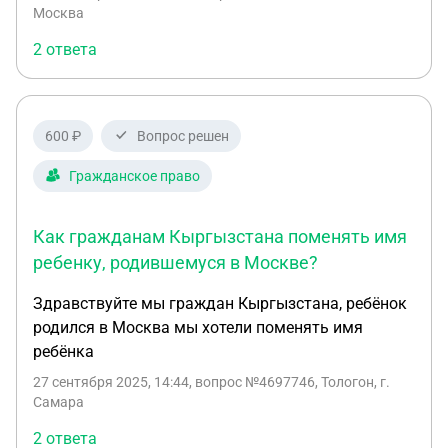
городе Новокузнецке. А вообще проблема такая
Москва
что муж умер на сво и чтобы получить выплаты в
2 ответа
полном объёме нужны сведения о родителях его.
И его свидетельство о рождении, но он родился в
Узбекистане и свидетельство о рождении там.
Вот хотя бы узнать сведения о его отце который
600 ₽
Вопрос решен
проживал в России в новокузнецке и умер там же.
Можно что-то узнать об этом?
Гражданское право
Как гражданам Кыргызстана поменять имя
ребенку, родившемуся в Москве?
Здравствуйте мы граждан Кыргызстана, ребёнок
родился в Москва мы хотели поменять имя
ребёнка
27 сентября 2025, 14:44
, вопрос №4697746, Тологон, г.
Самара
2 ответа