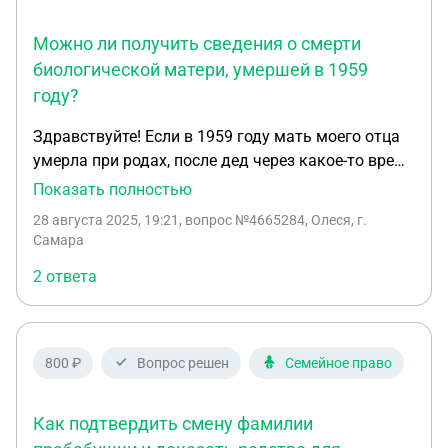
Можно ли получить сведения о смерти
биологической матери, умершей в 1959
году?
Здравствуйте! Если в 1959 году мать моего отца
умерла при родах, после дед через какое-то время
женился и мачеха его усыновила. На данный
Показать полностью
момент и мачеха и мой дед умерли. Может ли
28 августа 2025, 19:21
, вопрос №4665284, Олеся, г.
мой отец или я заказать свидетельство о смерти
Самара
или хотя бы справку, где будет указано ФИО, дата
2 ответа
рождения и смерти его биологической матери.
Отец знал, что он усыновленный это не была
тайна! Заранее спасибо)
800 ₽
Вопрос решен
Семейное право
Как подтвердить смену фамилии