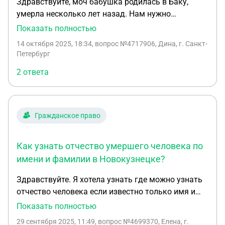
Здравствуйте, моч бабушка родилась в Баку,
умерла несколько лет назад. Нам нужно
восстановить ее свидетельство о рождении. Как
Показать полностью
это быстрее всего сделать? Точного адресе
14 октября 2025, 18:34
, вопрос №4717906, Дина, г. Санкт-
регистрации не знаем, она переехала в 3 года
Петербург
после ВОВ в Санкт-Петербург. Заранее спасибо
2 ответа
Гражданское право
Как узнать отчество умершего человека по
имени и фамилии в Новокузнецке?
Здравствуйте. Я хотела узнать где можно узнать
отчество человека если известно только имя и
фамилия, дата рождения и смерти неизвестна
Показать полностью
тоже. Человек умер в Кемеровской области в
29 сентября 2025, 11:49
, вопрос №4699370, Елена, г.