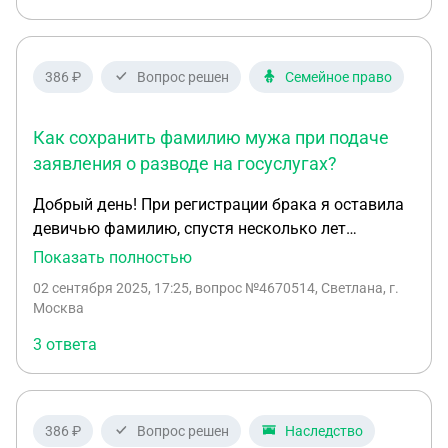
386 ₽
Вопрос решен
Семейное право
Как сохранить фамилию мужа при подаче
заявления о разводе на госуслугах?
Добрый день! При регистрации брака я оставила
девичью фамилию, спустя несколько лет
поменяла на фамилию мужа. Сейчас при разводе
Показать полностью
я хочу оставить фамилию мужа, что мне
02 сентября 2025, 17:25
, вопрос №4670514, Светлана, г.
необходимо выбрать на госуслугах при
Москва
регистрации заявления на расторжение брака?
3 ответа
Там есть вариант вернуть добрачную фамилию
или оставить фамилию, которая присвоена при
регистрации брака (тогда у меня была девичья).
386 ₽
Вопрос решен
Наследство