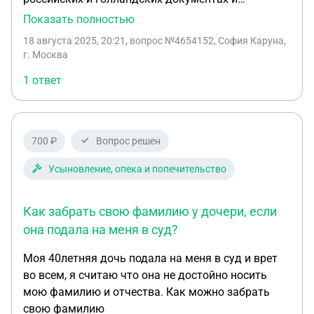
отказаться от отчества. Согласно п. 1 ст. 19 ГК
Показать полностью
РФ, отказаться от отчества возможно, если это
18 августа 2025, 20:21
, вопрос №4654152, София Каруна,
соответствует национальному обычаю. У меня
г. Москва
три гражданства, и я никогда не проживала в
1 ответ
России. Подскажите, какие документы
необходимо предоставить, чтобы оформить отказ
от отчества? С уважением, София К.
700 ₽
Вопрос решен
Усыновление, опека и попечительство
Как забрать свою фамилию у дочери, если
она подала на меня в суд?
Моя 40летняя дочь подала на меня в суд и врет
во всем, я считаю что она не достойно носить
мою фамилию и отчества. Как можно забрать
свою фамилию