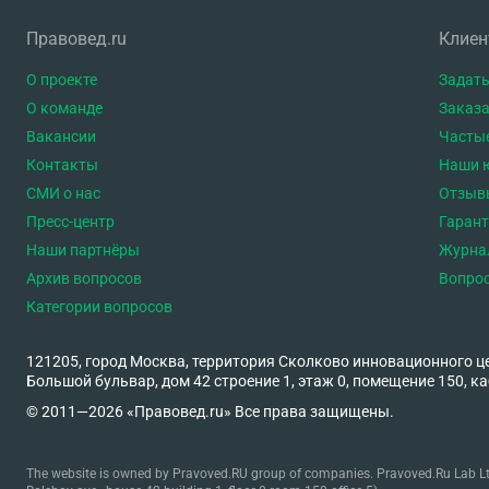
Правовед.ru
Клие
О проекте
Задать
О команде
Заказа
Вакансии
Часты
Контакты
Наши 
СМИ о нас
Отзыв
Пресс-центр
Гаран
Наши партнёры
Журна
Архив вопросов
Вопро
Категории вопросов
121205, город Москва, территория Сколково инновационного ц
Большой бульвар, дом 42 строение 1, этаж 0, помещение 150, ка
© 2011—2026 «Правовед.ru» Все права защищены.
The website is owned by Pravoved.RU group of companies. Pravoved.Ru Lab Ltd