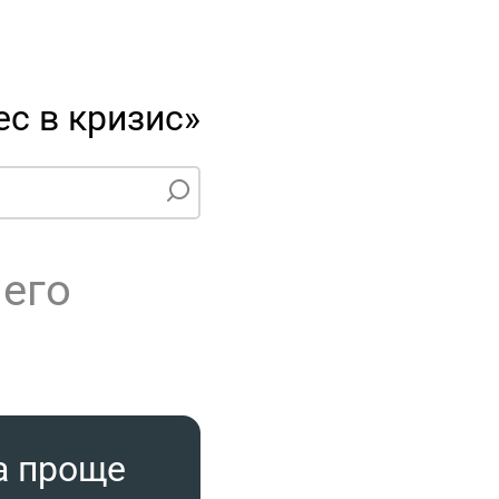
с в кризис»
чего
а проще