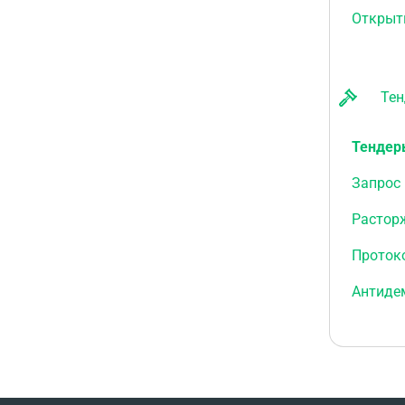
Открыт
Тенде
Тендеры
Запрос 
Расторж
Протоко
Антиде