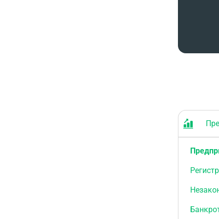
Пред
Предпр
Регист
Незако
Банкро