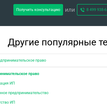
или
Получить консультацию
8 499 938-6
Другие популярные т
принимательское право
инимательское право
рация ИП
нное предпринимательство
тство ИП