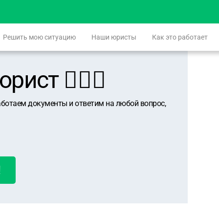
Решить мою ситуацию
Наши юристы
Как это работает
ист 👨🏻‍⚖️
аботаем документы и ответим на любой вопрос,
!