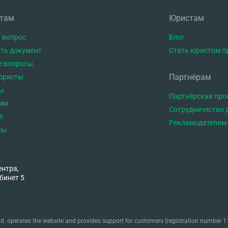
нтам
Юристам
 вопрос
Блог
ть документ
Стать юристом п
е вопросы
Партнёрам
юристы
ы
Партнёрская пр
тии
Сотрудничество 
л
Рекламодателям
сы
ентра,
бинет 5
. operates the website and provides support for customers (registration number 11