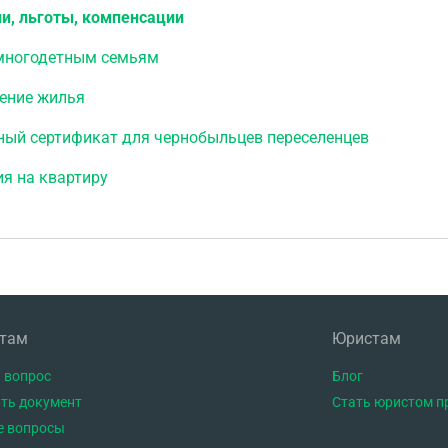
и, льготы, компенсации
многодетным семьям
ение жилья
ый сертификат для чернобыльцев переселенцев
я на квартиру
нтам
Юристам
 вопрос
Блог
ть документ
Стать юристом п
е вопросы