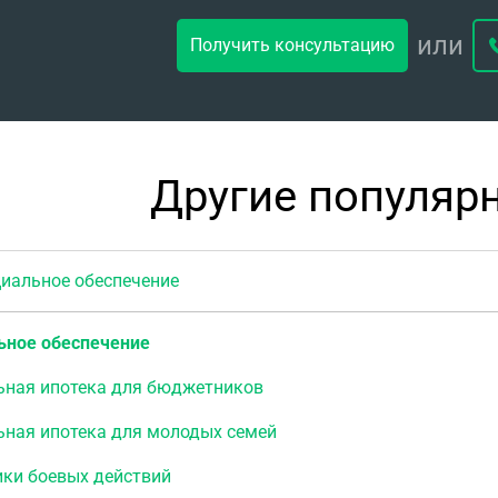
или
Получить консультацию
Другие популяр
альное обеспечение
ьное обеспечение
ьная ипотека для бюджетников
ьная ипотека для молодых семей
ики боевых действий