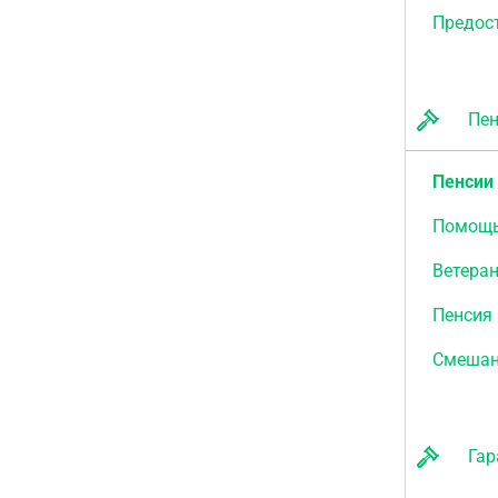
Предос
Пенс
Пенсии 
Помощь
Ветера
Пенсия 
Смешан
Гара