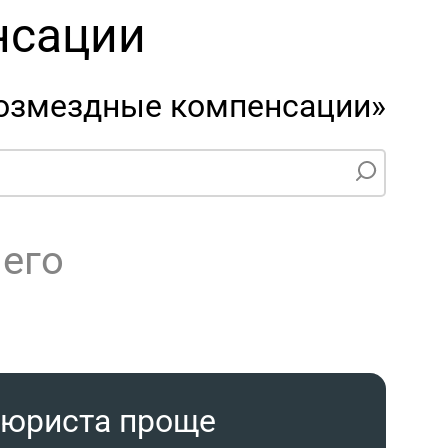
нсации
возмездные компенсации»
чего
 юриста проще