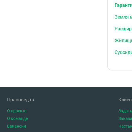
Гаранти
Земля 
Расшир
Жилищн
Субсиди
Правовед.ru
Клие
О проекте
Задать
О команде
Заказа
Вакансии
Часты