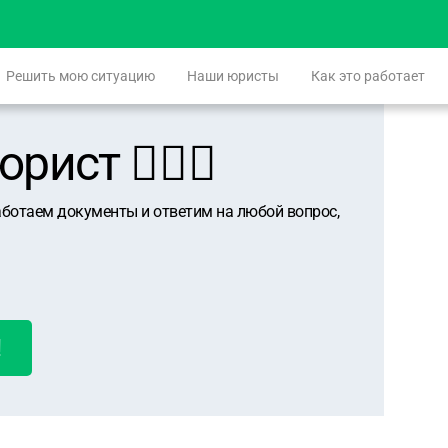
Решить мою ситуацию
Наши юристы
Как это работает
ист 👨🏻‍⚖️
аботаем документы и ответим на любой вопрос,
!