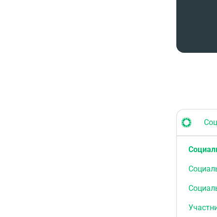
Соци
Социал
Социал
Социал
Участн