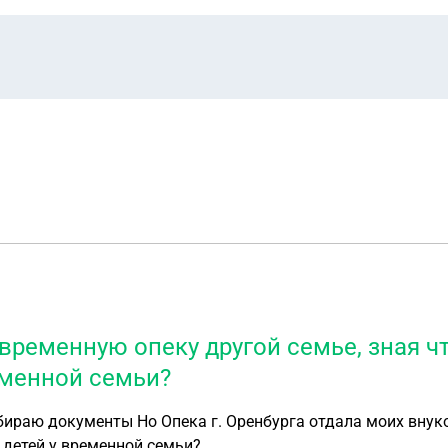
временную опеку другой семье, зная чт
еменной семьи?
 детей у временной семьи?