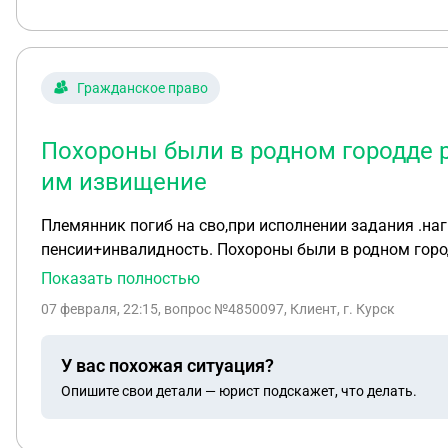
Гражданское право
Похороны были в родном городде р
им извищение
Племянник погиб на сво,при исполнении задания .награжден медалью за отвагу.родственников у него нет хоронила родная тетя, находящиеся
пенсии+инвалидность. Похороны были в родном город
смерти.а они все звонили и требовали справку когда
Показать полностью
машенники из багадельни вот так себя вели.а почему не написать в электр
07 февраля, 22:15
, вопрос №4850097, Клиент, г. Курск
нет устно по телевону,как крысы.Потом прислали фай
наследство и не дубликат а оригинал,заверенный нот
У вас похожая ситуация?
все его счета.мне стыдно что мой отец был на финск
Опишите свои детали — юрист подскажет, что делать.
списывают до 10 милионов,это указ призидента,поче
отправить их за 7 км