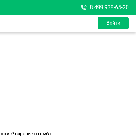
8 499 938-65-20
Войти
против? зарание спасибо