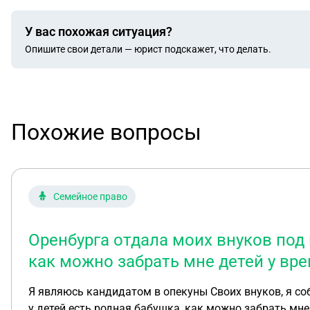
У вас похожая ситуация?
Опишите свои детали — юрист подскажет, что делать.
Похожие вопросы
Семейное право
Оренбурга отдала моих внуков под 
как можно забрать мне детей у вр
Я являюсь кандидатом в опекуны Своих внуков, я собираю документы Но Опека г. Оренбурга отдала моих внуков под временную опеку другой семье, зная что
у детей есть родная бабушка, как можно забрать мне