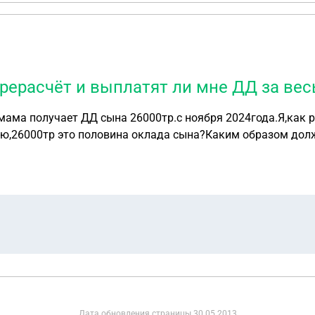
ерасчёт и выплатят ли мне ДД за вес
 мама получает ДД сына 26000тр.с ноября 2024года.Я,как 
аю,26000тр это половина оклада сына?Каким образом дол
Дата обновления страницы
30.05.2013