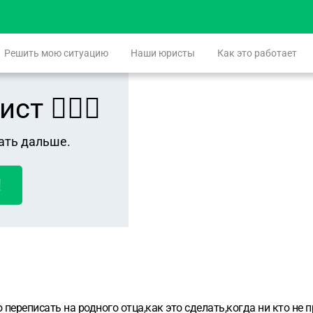
Решить мою ситуацию
Наши юристы
Как это работает
 👨🏻‍⚖️
ать дальше.
!
 переписать на родного отца,как это сделать,когда ни кто не 