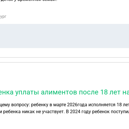
бург
енка уплаты алиментов после 18 лет н
ок поступил в колледж на очное обучение. Срок окончания