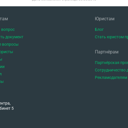
нтам
Юристам
 вопрос
Блог
ть документ
Стать юристом п
е вопросы
Партнёрам
юристы
ы
Партнёрская пр
тии
Сотрудничество 
л
Рекламодателям
сы
ентра,
бинет 5