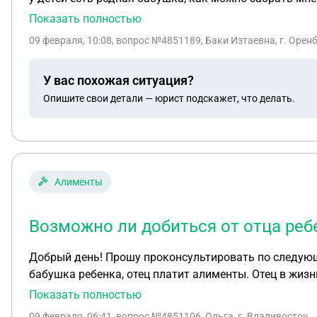
Показать полностью
09 февраля, 10:08
, вопрос №4851189, Баки Изтаевна, г. Орен
У вас похожая ситуация?
Опишите свои детали — юрист подскажет, что делать.
Алименты
Возможно ли добиться от отца реб
Добрый день! Прошу проконсультировать по следующему вопросу: ребенку в марте 2026года исполняется 18 лет. Мать умерла, законным опекуном является
бабушка ребенка, отец платит алименты. Отец в жизни ребенка никак не участвует. В 2024 году ребен
обучения- 2028 год. Возможно ли добиться от отца ребенка уплаты алиментов после 18 лет на период учебы? Как это сделать? Добровольно отец ребенка
Показать полностью
отказывается платить после 18 лет на период учебы.
09 февраля, 06:41
, вопрос №4851106, Ольга, г. Владивосток