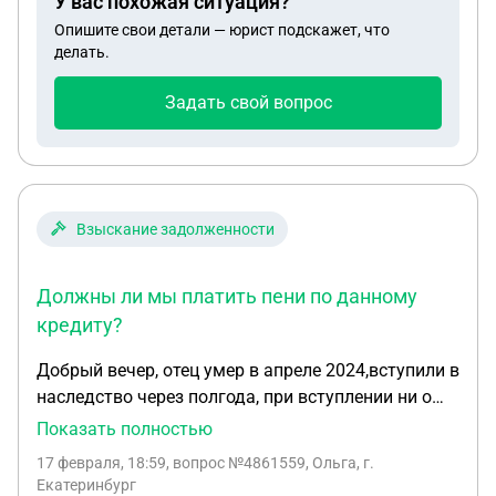
У вас похожая ситуация?
меня… насколько это незаконно? Я знаю что
ответ банка не должен превышать 15 суток. Я
Опишите свои детали — юрист подскажет, что
делать.
честно не знаю как быть в этой ситуации и можно
ли это как то урегулировать с юридической точки
Задать свой вопрос
зрения?
Взыскание задолженности
Должны ли мы платить пени по данному
кредиту?
Добрый вечер, отец умер в апреле 2024,вступили в
наследство через полгода, при вступлении ни о
каких долгах и обременениях нотариус не
Показать полностью
сообщил. В 2025 начались звонки со сбера, что у
17 февраля, 18:59
, вопрос №4861559, Ольга, г.
отца есть невыплаченные кредиты. Пошли в банк,
Екатеринбург