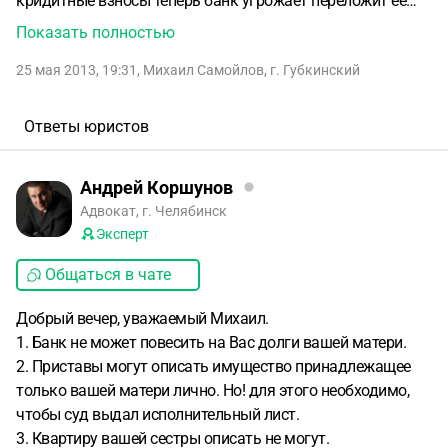
кридитные взносы теперь банк угрожает переложит её
долг на меня с сестрой но мы поручителями не выступали
Показать полностью
сможет ли банк повесить кридит на нас с сестрои и ещё
25 мая 2013, 19:31
,
Михаил Самойлов
,
г. Губкинский
если дело дойдёт до притовов какую собственость
смогут описать пистова при условии что собственником
квартиры является сестра а мы с матерью лишь
Ответы юристов
зарегестрированы в ней и проживаем в разных комнатах
а сестра с мужем тоесть смогут ли они описать моё
Андрей Коршунов
имушество в моей комнате и смогу ли я в дольнейшем
Адвокат, г. Челябинск
купить к примеру телевизор на кухнь без риска повторной
Эксперт
описи и его изятия .
Общаться в чате
Добрый вечер, уважаемый Михаил.
1. Банк не может повесить на Вас долги вашей матери.
2. Приставы могут описать имущество принадлежащее
только вашей матери лично. Но! для этого необходимо,
чтобы суд выдал исполнительный лист.
3. Квартиру вашей сестры описать не могут.