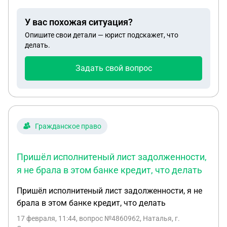
по фамилии и дате рождения, сказали нет такого
заемщика. В конце 2025г.получили претензию
У вас похожая ситуация?
уведомление от нотариуса другого, что отец, и
Опишите свои детали — юрист подскажет, что
указана другая дата рождения. Оказывается в
делать.
банке ошибочно внесли другую дату рождения и
поэтому ни нотариус, ни мы не могли ничего
Задать свой вопрос
узнать. Должны ли мы платить пени по данному
кредиту?
Гражданское право
Пришёл исполнитеный лист задолженности,
я не брала в этом банке кредит, что делать
Пришёл исполнитеный лист задолженности, я не
брала в этом банке кредит, что делать
17 февраля, 11:44
, вопрос №4860962, Наталья, г.