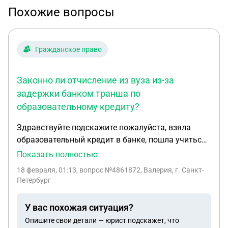
Похожие вопросы
Гражданское право
Законно ли отчисление из вуза из-за
задержки банком транша по
образовательному кредиту?
Здравствуйте подскажите пожалуйста, взяла
образовательный кредит в банке, пошла учиться,
изначально поступила по программе после 11
Показать полностью
класса, сумма составляла 190 тыс.руб. в семестр.
18 февраля, 01:13
, вопрос №4861872, Валерия, г. Санкт-
После обучения где то месяца, приняла решение
Петербург
перевестись на программу короче после СПО, там
сумма уже составила на 50 тысяч больше в
У вас похожая ситуация?
семестр, чем раньше. (Т.е. вместо 5 лет, я бы
Опишите свои детали — юрист подскажет, что
училась 4 года, но сумма бы не увеличилась, в