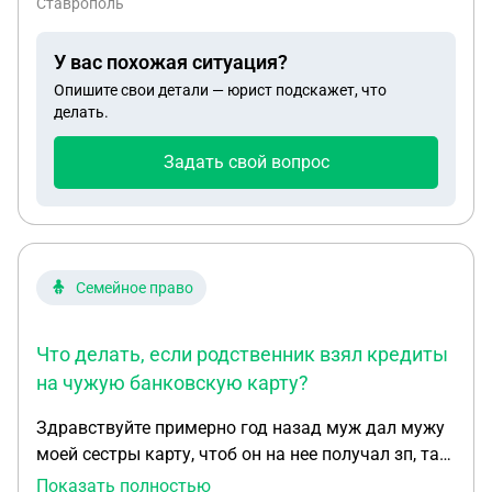
Ставрополь
У вас похожая ситуация?
Опишите свои детали — юрист подскажет, что
делать.
Задать свой вопрос
Семейное право
Что делать, если родственник взял кредиты
на чужую банковскую карту?
Здравствуйте примерно год назад муж дал мужу
моей сестры карту, чтоб он на нее получал зп, так
как у него арестованы все счета, через пол года
Показать полностью