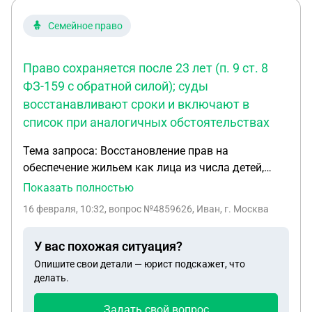
Семейное право
Право сохраняется после 23 лет (п. 9 ст. 8
ФЗ-159 с обратной силой); суды
восстанавливают сроки и включают в
список при аналогичных обстоятельствах
Тема запроса: Восстановление прав на
обеспечение жильем как лица из числа детей,
оставшихся без попечения родителей, с
Показать полностью
последующим получением жилого помещения или
16 февраля, 10:32
, вопрос №4859626, Иван, г. Москва
сертификата (в соответствии с Федеральным
законом № 159-ФЗ от 21.12.1996). Личные
У вас похожая ситуация?
данные: Горохов Иван Евгеньевич, дата
Опишите свои детали — юрист подскажет, что
рождения: 14.05.1990 г. (35 лет), Суть проблемы: В
делать.
несовершеннолетнем возрасте я фактически
относился к категории ребенка, оставшегося без
Задать свой вопрос