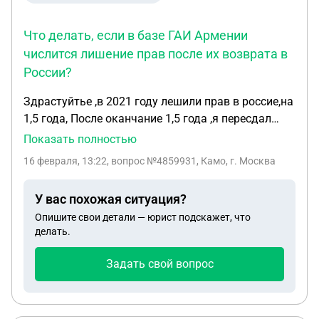
Что делать, если в базе ГАИ Армении
числится лишение прав после их возврата в
России?
Здрастуйтье ,в 2021 году лешили прав в россие,на
1,5 года, После оканчание 1,5 года ,я пересдал
экзамен и зобрал права,на момент когда зобирал
Показать полностью
,права просрочились на пару месяцев,полетел на
16 февраля, 13:22
, вопрос №4859931, Камо, г. Москва
родину в армению чтоб поменять,на что мне там
в гаи сказали что кампютер показывает что я
У вас похожая ситуация?
лишен прав Что делать?
Опишите свои детали — юрист подскажет, что
делать.
Задать свой вопрос