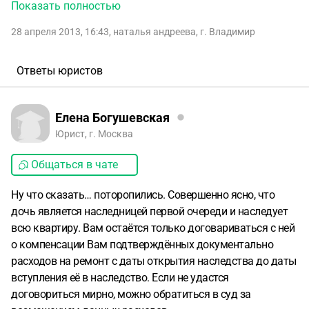
поддерживал), нотариус нам сказал, если дочь не
Показать полностью
объявится за 6 мес, то можете вступать в наследство. за
28 апреля 2013, 16:43
,
наталья андреева
,
г. Владимир
эти 6 мес мы сделали там ремонт, жил мой сын, и когда 6
мес прошло, узнаем, что дочь объявилась...наданный
момент мы не знаем что делать- ее не было 20 лет,
Ответы юристов
отношения с покойным отцом она никаких не
поддерживала, и мы сделали там ремонт на сумму около
100 тыс рублей(чеки сохранили частично, но есть рабочая
Елена Богушевская
бригада, которая подтвердит, что там они делели
Юрист, г. Москва
ремонт).
посоветуйте пожалуйста какие тут могут быть
Общаться в чате
варианты
Ну что сказать… поторопились. Совершенно ясно, что
дочь является наследницей первой очереди и наследует
всю квартиру. Вам остаётся только договариваться с ней
о компенсации Вам подтверждённых документально
расходов на ремонт с даты открытия наследства до даты
вступления её в наследство. Если не удастся
договориться мирно, можно обратиться в суд за