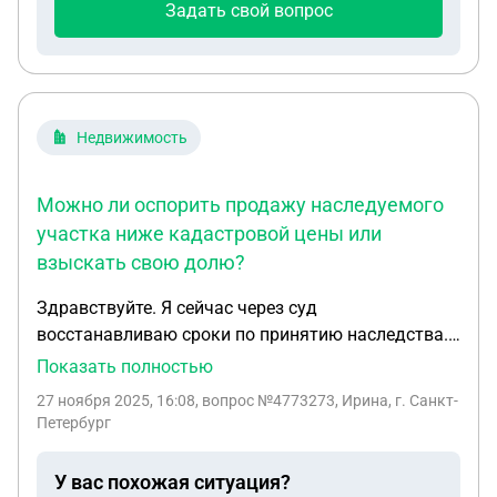
Задать свой вопрос
Недвижимость
Можно ли оспорить продажу наследуемого
участка ниже кадастровой цены или
взыскать свою долю?
Здравствуйте. Я сейчас через суд
восстанавливаю сроки по принятию наследства.
Мне стало известно, что в наследство входит
Показать полностью
земельный участок. Ответчик земельный участок
27 ноября 2025, 16:08
, вопрос №4773273, Ирина, г. Санкт-
продал по цене ниже кадастровой стоимости.
Петербург
Могу ли я просить суд отменить сделку по
продаже земельного участка или взыскать с
У вас похожая ситуация?
ответчика половину кадастровой стоимости