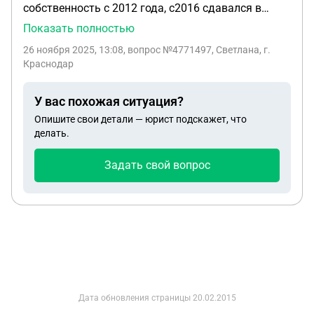
собственность с 2012 года, с2016 сдавался в
аренду КФХ налог оплачивался, ндфлс арендной
Показать полностью
платы 13%тоже уплачивался, послепродажи этого
26 ноября 2025, 13:08
, вопрос №4771497, Светлана, г.
участка какой налог нужно будет уплатить?
Краснодар
У вас похожая ситуация?
Опишите свои детали — юрист подскажет, что
делать.
Задать свой вопрос
Дата обновления страницы
20.02.2015