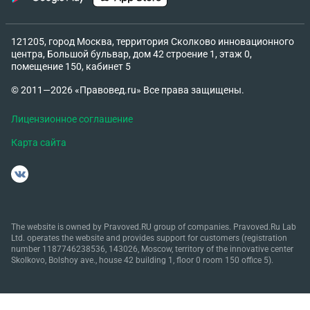
121205, город Москва, территория Сколково инновационного
центра, Большой бульвар, дом 42 строение 1, этаж 0,
помещение 150, кабинет 5
© 2011—2026 «Правовед.ru» Все права защищены.
Лицензионное соглашение
Карта сайта
The website is owned by Pravoved.RU group of companies. Pravoved.Ru Lab
Ltd. operates the website and provides support for customers (registration
number 1187746238536, 143026, Moscow, territory of the innovative center
Skolkovo, Bolshoy ave., house 42 building 1, floor 0 room 150 office 5).