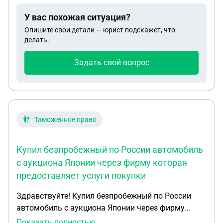
являются собственниками данной
У вас похожая ситуация?
недвижимости). Столкнулись с проблемой по
Опишите свои детали — юрист подскажет, что
составлению договора купли продажи, МФЦ три
делать.
раза отказались принимать договор купли
продажи, не дали образец заполнения, только
Задать свой вопрос
предложили свою платную услугу по составлению
договора. Хочу попросить образец договора
купли продажи на гараж и земельный участок под
ним, учитывая, что в роли покупателя 1 человек, а
в роли продавца супружеская пара которые оба
Таможенное право
являются собственниками недвижимости
Купил безпробежный по России автомобиль
с аукциона Японии через фирму которая
предоставляет услуги покупки
Здравствуйте! Купил безпробежный по России
автомобиль с аукциона Японии через фирму
которая предоставляет услуги покупки авто с
Показать полностью