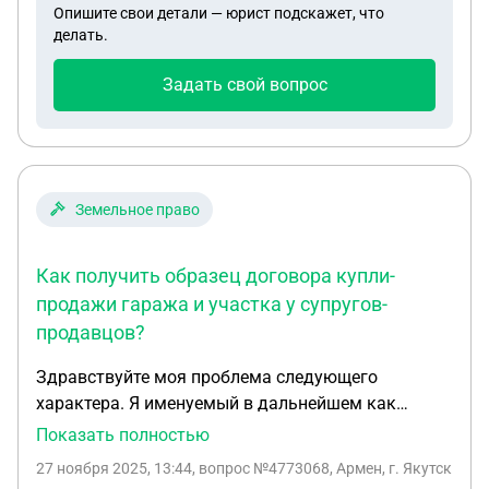
Опишите свои детали — юрист подскажет, что
земельного участка?
делать.
Задать свой вопрос
Земельное право
Как получить образец договора купли-
продажи гаража и участка у супругов-
продавцов?
Здравствуйте моя проблема следующего
характера. Я именуемый в дальнейшем как
"покупатель" хочу приобрести гараж и земельный
Показать полностью
участок под ним у супружеской пары именуемые
27 ноября 2025, 13:44
, вопрос №4773068, Армен, г. Якутск
в дальнейшем как "продавец" (оба супруга