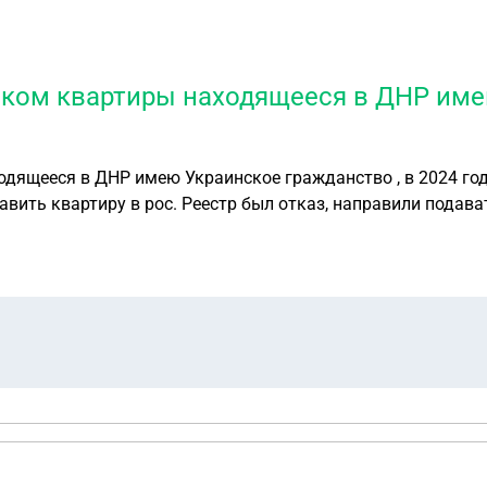
иком квартиры находящееся в ДНР имею
одящееся в ДНР имею Украинское гражданство , в 2024 го
тавить квартиру в рос. Реестр был отказ, направили пода
ции недвижимости, и буквально через месяц она уже в списках б