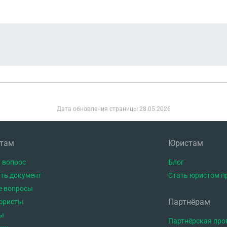
Дата обновления страницы
28.05.2026
нтам
Юристам
 вопрос
Блог
ть документ
Стать юристом п
е вопросы
Партнёрам
юристы
ы
Партнёрская пр