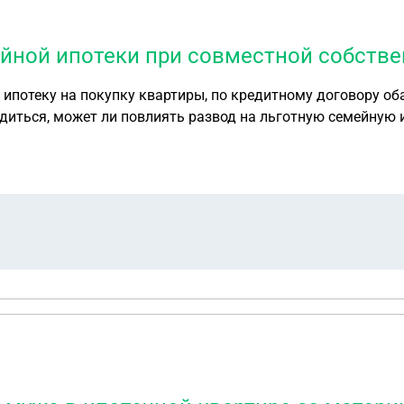
ейной ипотеки при совместной собств
 ипотеку на покупку квартиры, по кредитному договору оба
иться, может ли повлиять развод на льготную семейную ипо
 кредит менять в кредитном договоре ничего не собираемс