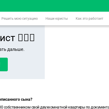
Решить мою ситуацию
Наши юристы
Как это работает
 👨🏻‍⚖️
ать дальше.
!
рописанного сына?
100 собственником свой двухкомнатной квартиры по документа