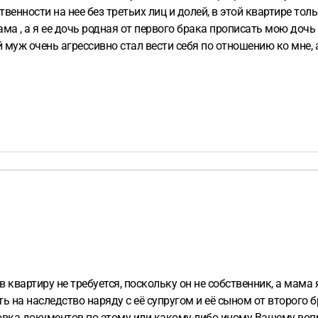
венности на нее без третьих лиц и долей, в этой квартире тол
а , а я ее дочь родная от первого брака прописать мою дочь 1
но стал вести себя по отношению ко мне, а к сыну он относится хорошо, получает
мамой случится он ни гроша нам не оставит. Рощу ребенка одна
дования, хоть какой то кусок. Буду признательна если ответит
в квартиру не требуется, поскольку он не собственник, а мам
ть на наследство наряду с её супругом и её сыном от второго б
овка документов по этому или какому-либо иному Вашему вопр