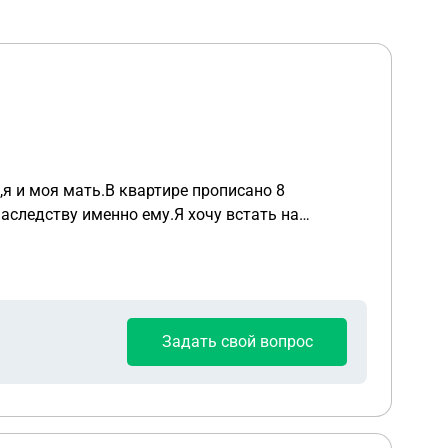
я и моя мать.В квартире прописано 8
наследству именно ему.Я хочу встать на
ре прописан с рождения.
Задать свой вопрос