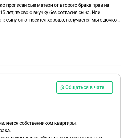
ько прописан сые матери от второго брака прав на
5 лет, те свою внучку без согласия сына. Или
ся мы с дочкой
, помогала всю жизнь мама, сейчас не может из за
е простыми словами, как мне поступить в данной
Общаться в чате
а является собственником квартиры.
рака.
осу, рекомендую обратиться ко мне в чат для