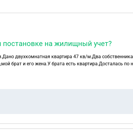
и постановке на жилищный учет?
.Дано двухкомнатная квартира 47 кв/м.Два собственника,
мой брат и его жена.У брата есть квартира.Досталась по 
ли считать брата квартиру при постановке?Брат в кварти