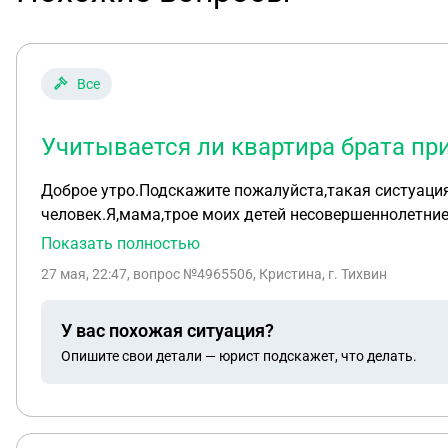
Все
Учитывается ли квартира брата пр
Доброе утро.Подскажите пожалуйста,такая систуация
человек.Я,мама,трое моих детей несовершеннолетние,
жилищный учёт,в улучшение жилищных условий.Будут 
Показать полностью
27 мая, 22:47
, вопрос №4965506, Кристина, г. Тихвин
У вас похожая ситуация?
Опишите свои детали — юрист подскажет, что делать.