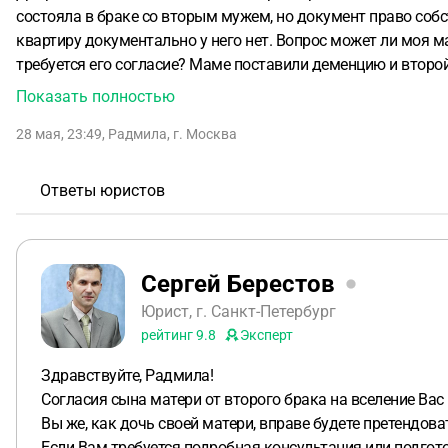
состояла в браке со вторым мужем, но документ право собст
квартиру документально у него нет. Вопрос может ли моя мам
требуется его согласие? Маме поставили деменцию и второй муж очень агрессив
при больной матери стали неудел, если не дай бог что то с 
Показать полностью
болезни, хочу как то обезопасить свою дочь на права насле
28 мая, 23:49
,
Радмила
,
г. Москва
ситуации.
Ответы юристов
Сергей Берестов
Юрист, г. Санкт-Петербург
рейтинг
9.8
Эксперт
Здравствуйте, Радмила!
Согласия сына матери от второго брака на вселение Вас 
Вы же, как дочь своей матери, вправе будете претендова
Если Вам требуется подробная консультация или подгот