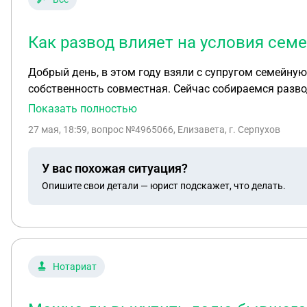
Как развод влияет на условия сем
Добрый день, в этом году взяли с супругом семейную
собственность совместная. Сейчас собираемся развод
изменится ли процент по кредиту? Пока не выплатим
Показать полностью
будем менять.
27 мая, 18:59
, вопрос №4965066, Елизавета, г. Серпухов
У вас похожая ситуация?
Опишите свои детали — юрист подскажет, что делать.
Нотариат