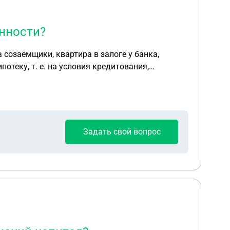
енности?
 созаемщики, квартира в залоге у банка,
теку, т. е. на условия кредитования,
я, право собственности на квартиру тоже не
Задать свой вопрос