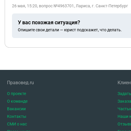
26 мая, 15:20
, вопрос №4963701, Лариса, г. Санкт-Петербург
У вас похожая ситуация?
Опишите свои детали — юрист подскажет, что делать.
Правовед.ru
Клие
О проекте
Задать
О команде
Заказа
Вакансии
Часты
Контакты
Наши 
СМИ о нас
Отзыв