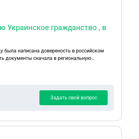
 Украинское гражданство , в
ду была написана довереность в российском
вать документы сначала в региональную
есхоза . Что делать помогите пожалуйста .
Задать свой вопрос