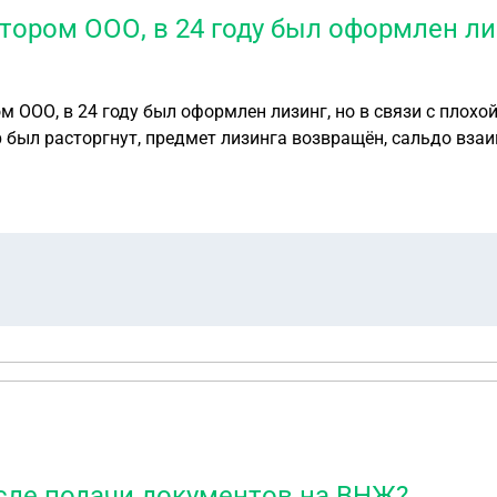
ором ООО, в 24 году был оформлен лиз
 ООО, в 24 году был оформлен лизинг, но в связи с плохо
 был расторгнут, предмет лизинга возвращён, сальдо взаи
ООО, которое сейчас также находится на грани банкротст
й ответственность, т.к долги ООО были вызваны тяжёлой 
бы ипотечная была единственным жильём, торопиться ли с
осле подачи документов на ВНЖ?