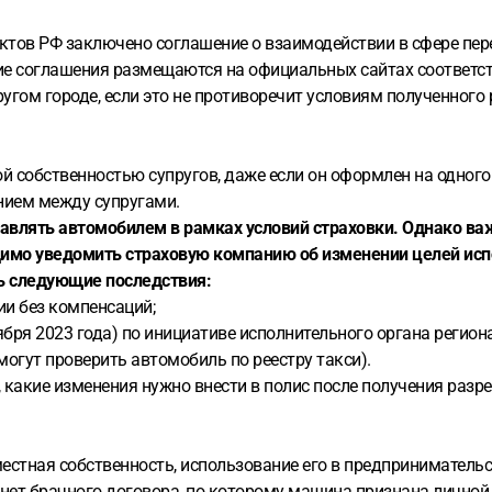
ов РФ заключено соглашение о взаимодействии в сфере перев
Такие соглашения размещаются на официальных сайтах соответ
ругом городе, если это не противоречит условиям полученно
й собственностью супругов, даже если он оформлен на одного и
ением между супругами.
правлять автомобилем в рамках условий страховки. Однако ва
димо уведомить страховую компанию об изменении целей исп
ь следующие последствия:
ии без компенсаций;
ября 2023 года) по инициативе исполнительного органа региона
могут проверить автомобиль по реестру такси).
какие изменения нужно внести в полис после получения разреш
стная собственность, использование его в предпринимательск
 нет брачного договора, по которому машина признана личной