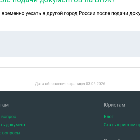
 временно уехать в другой город России после подачи до
Дата обновления страницы
03.05.2026
нтам
Юристам
 вопрос
Блог
ть документ
Стать юристом п
е вопросы