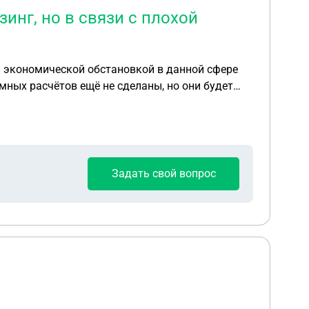
инг, но в связи с плохой
й экономической обстановкой в данной сфере
мных расчётов ещё не сделаны, но они будет
ва и присылают нам только уведомления о
экономической ситуацией в этой сфере, что
 подачей ООО на банкротство?
Задать свой вопрос