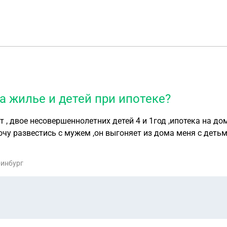
а жилье и детей при ипотеке?
 , двое несовершеннолетних детей 4 и 1год ,ипотека на до
у развестись с мужем ,он выгоняет из дома меня с детьми ,
ринбург