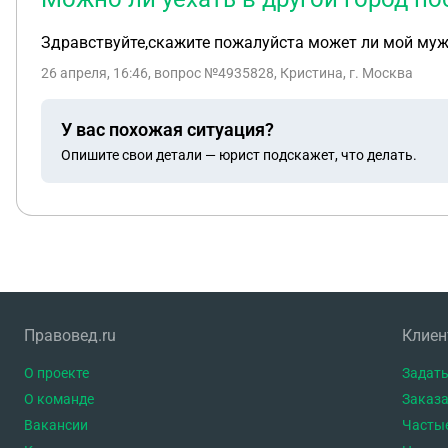
Здравствуйте,скажите пожалуйста может ли мой муж
26 апреля, 16:46
, вопрос №4935828, Кристина, г. Москва
У вас похожая ситуация?
Опишите свои детали — юрист подскажет, что делать.
Правовед.ru
Клие
О проекте
Задать
О команде
Заказа
Вакансии
Часты