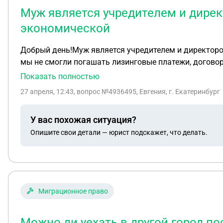
Муж является учредителем и директ
экономической
Добрый день!Муж является учредителем и директором
мы не смогли погашать лизинговые платежи, договор
явно не в пользу ООО, также мы задолжали другому 
Показать полностью
задолженности, можно ли мужу избежать субсидиарно
27 апреля, 12:43
, вопрос №4936495, Евгения, г. Екатеринбург
делать с долгами нет ясного понимания, имущества у ООО нет, в браке была куплена ипотечная квартира, машина, до брака у мужа и у меня по 1/4 доли
недвижимости, стоит ли мужу продать 1/4 доли, что
У вас похожая ситуация?
Опишите свои детали — юрист подскажет, что делать.
Миграционное право
Можно ли уехать в другой город п