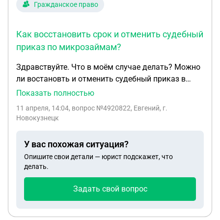
наследства – большую сумму денег наличными.
Гражданское право
На связь не выходит. Как в этом случае можно
доказать родство и получить свою часть
Как восстановить срок и отменить судебный
наследства?
приказ по микрозаймам?
Здравствуйте. Что в моём случае делать? Можно
ли востановть и отменить судебный приказ в
моём случае? Этот судебный приказ связан с
Показать полностью
давними микрозаймами. Да данный момент мой
11 апреля, 14:04
, вопрос №4920822, Евгений, г.
фактический адрес проживания не позволяет
Новокузнецк
взаимодейтсовать напрямую с судом. Причина
недовольства: решение того, что мне делать без
У вас похожая ситуация?
состязательного момента перед судом.
Опишите свои детали — юрист подскажет, что
делать.
Задать свой вопрос