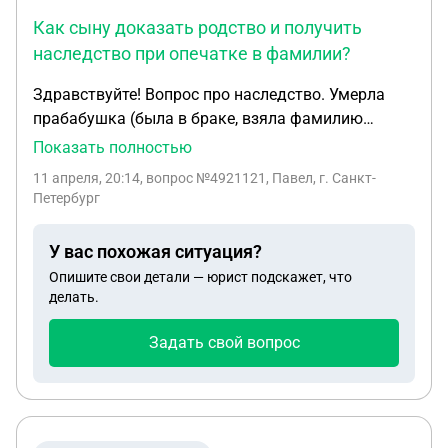
Как сыну доказать родство и получить
наследство при опечатке в фамилии?
Здравствуйте! Вопрос про наследство. Умерла
прабабушка (была в браке, взяла фамилию
мужа), у нее есть сын и дочь. Дочери при
Показать полностью
рождении она дала свою фамилию (т.е. мужа). А
11 апреля, 20:14
, вопрос №4921121, Павел, г. Санкт-
при рождении сына в свидетельстве о рождении
Петербург
была допущена опечатка (неправильно написали
одну букву, это было 70 лет назад). Во всех
У вас похожая ситуация?
документах сына стоит неправильная фамилия.
Опишите свои детали — юрист подскажет, что
Теперь сын не может получить наследство и по
делать.
сути единственным наследником является дочь с
верной фамилией. Завещания не было, но
Задать свой вопрос
прабабушка сделала дарственные на своего сына
(на наследство – земельные участки). Дочь
украла документы своей покойной матери
(прабабушки), дарственные и остальную часть