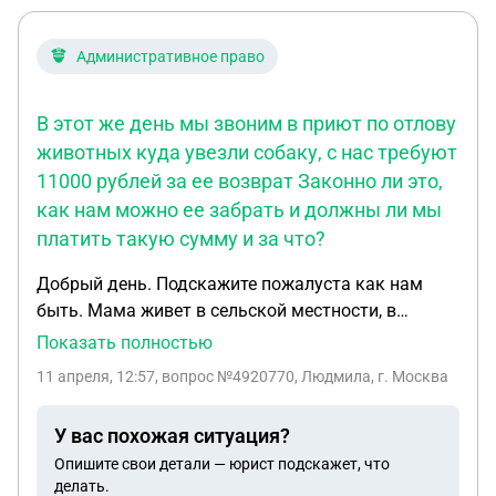
Административное право
В этот же день мы звоним в приют по отлову
животных куда увезли собаку, с нас требуют
11000 рублей за ее возврат Законно ли это,
как нам можно ее забрать и должны ли мы
платить такую сумму и за что?
Добрый день. Подскажите пожалуста как нам
быть. Мама живет в сельской местности, в
частном доме. Т.к. она после операции на ногу
Показать полностью
временно не может выгуливать сабаку на
11 апреля, 12:57
, вопрос №4920770, Людмила, г. Москва
поводке(трудно передвигаться) Отпустила собаку
на самовыгул, но следила за ней. В этот момент в
У вас похожая ситуация?
нее стреляют снотворным сотрудники по отлову
Опишите свои детали — юрист подскажет, что
животных. Собака забегает в свой вольер, мама
делать.