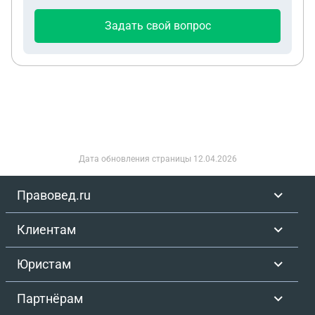
ее закрывает, но тут подходят сотрудники и
заставляют выдать собаку, т.к. они уже ее
Задать свой вопрос
подстрелили и грозят милицией. Мама обьясняет
им ситуацию про больную ногу, что собака
привита и простерелизованна. Но сотрудники
отлова все равно ее увозят. В этот же день мы
звоним в приют по отлову животных куда увезли
собаку, с нас требуют 11000 рублей за ее возврат
Законно ли это, как нам можно ее забрать и
должны ли мы платить такую сумму и за что?
Дата обновления страницы
12.04.2026
Правовед.ru
Клиентам
Юристам
Партнёрам