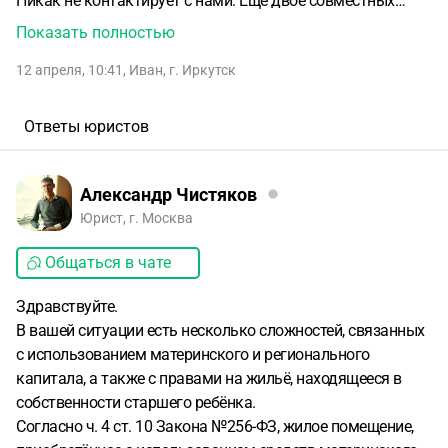
Никак не контактирует с нами. Еще двое совместных
детей 3 и 7 лет. Мы с супругой хотим взять ипотеку, но без
Показать полностью
его присутствия и не можем использовать маткапитал и
12 апреля, 10:41
,
Иван
,
г. Иркутск
региональный капитал. На данный момент 4-х комнатная
квартира, в которой мы сейчас проживаем, в
собственности на нем, так как при разводе бывший муж
Ответы юристов
не хотел вообще отдавать жилье и оформил дарственную
на сына. Супруга не думала, что так все обернется и
оставила, как есть. Посыпались угрозы, что нас выселит и
Александр Чистяков
т.д… Как можно использовать капиталы и заставить его
Юрист, г. Москва
учавствовать?!
Общаться в чате
Здравствуйте.
В вашей ситуации есть несколько сложностей, связанных
с использованием материнского и регионального
капитала, а также с правами на жильё, находящееся в
собственности старшего ребёнка.
Согласно ч. 4 ст. 10 Закона №256-ФЗ, жилое помещение,