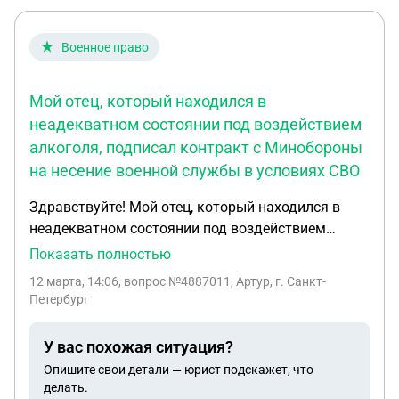
Военное право
Мой отец, который находился в
неадекватном состоянии под воздействием
алкоголя, подписал контракт с Минобороны
на несение военной службы в условиях СВО
Здравствуйте! Мой отец, который находился в
неадекватном состоянии под воздействием
алкоголя, подписал контракт с Минобороны на
Показать полностью
несение военной службы в условиях СВО. Отец
12 марта, 14:06
, вопрос №4887011, Артур, г. Санкт-
обратился в МВД города N с просьбой пустить
Петербург
переночевать, так как ему "некуда идти"
(поступил так, находясь в неадекватном
У вас похожая ситуация?
состоянии, у него есть семья, есть место
Опишите свои детали — юрист подскажет, что
жительства). На что сотрудники МВД ответили
делать.