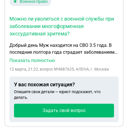
Военное право
Можно ли уволиться с военной службы при
заболевании многоформенная
экссудативная эритема?
Добрый день Муж находится на СВО 3.5 года. В
последние полтора года страдает заболеванием
многоформенная эксудативная эритема. Руки в
Показать полностью
аузырях, сильные отеки.так же и ноги. Так как
12 марта, 21:22
, вопрос №4887625, АЛЕНА, г. Москва
находится постоянно на холоде, и в сырости
заболевание не проходит, добавляются еще и
У вас похожая ситуация?
герпесные обострения. Подскажите пожалуйста,
Опишите свои детали — юрист подскажет, что
может ли это заболевание быть поводом для
делать.
увольнения с военной службы?
Задать свой вопрос