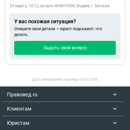
процедуре банкротства кроме прожиточного
05 марта, 10:12
, вопрос №4879390, Вадим, г. Москва
минимума исключаться из конкурсной массы едв
2 группы инвалидности?
У вас похожая ситуация?
Опишите свои детали — юрист подскажет, что
делать.
Задать свой вопрос
Дата обновления страницы
10.03.2026
Правовед.ru
Клиентам
Юристам