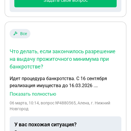
Задать свой вопрос
Все
Что делать, если закончилось разрешение
на выдачу прожиточного минимума при
банкротстве?
Идет процедура банкротства. С 16 сентября
реализация имущества до 16.03.2026 .
Разрешение на выдачу ПМ закончилось 16
Показать полностью
февраля. Попросила сделать новое, на что юрист
06 марта, 10:14
, вопрос №4880565, Алена, г. Нижний
прислал такое сообщение: «На данный момент
Новгород
работаем по вопросу переноса поступления
заработной платы на спец. счет, сообщим.» Что
У вас похожая ситуация?
это может значить? Как скоро закончится