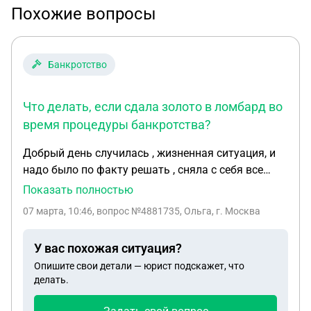
Похожие вопросы
Банкротство
Что делать, если сдала золото в ломбард во
время процедуры банкротства?
Добрый день случилась , жизненная ситуация, и
надо было по факту решать , сняла с себя все
золото и пошла сдала в ломбард, сдала без
Показать полностью
залога, кредитов , и без возврата, просто сдала ,
07 марта, 10:46
, вопрос №4881735, Ольга, г. Москва
получила наличные средства. Но. Почему-то я не
подумала, что я прохожу процедуру банкротства.
У вас похожая ситуация?
Теперь не знаю что делать. Пожалуйста
Опишите свои детали — юрист подскажет, что
подскажите. Что будет.
делать.