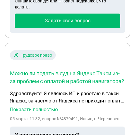
Опишите свои детали — юрист подскажет, что
процедура?
делать.
Задать свой вопрос
Трудовое право
Можно ли подать в суд на Яндекс Такси из-
за проблем с оплатой и работой навигатора?
Здравствуйте! Я являюсь ИП и работаю в такси
Яндекс, за частую от Яндекса не приходит оплата
за поездку, они ссылаются что не смогли списать
Показать полностью
у пассажира, но меня изначально они в этом не
05 марта, 11:32
, вопрос №4879491, Ильяс, г. Череповец
уведомляют, и пишут мне про это только после
того как я завершил заказ, говорят что я должен
У вас похожая ситуация?