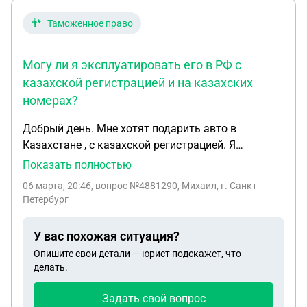
Таможенное право
Могу ли я эксплуатировать его в РФ с
казахской регистрацией и на казахских
номерах?
Добрый день. Мне хотят подарить авто в
Казахстане , с казахской регистрацией. Я
гражданин РФ, растоможивать это старое авто
Показать полностью
(1998г) стоит как 3 таких - совсем не вариант.
06 марта, 20:46
, вопрос №4881290, Михаил, г. Санкт-
Могу ли я эксплуатировать его в РФ с казахской
Петербург
регистрацией и на казахских номерах?
У вас похожая ситуация?
Опишите свои детали — юрист подскажет, что
делать.
Задать свой вопрос