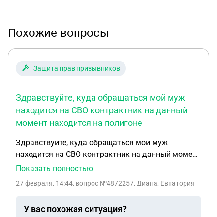
Похожие вопросы
Защита прав призывников
Здравствуйте, куда обращаться мой муж
находится на СВО контрактник на данный
момент находится на полигоне
Здравствуйте, куда обращаться мой муж
находится на СВО контрактник на данный момент
находится на полигоне, есть проблемы со
Показать полностью
здоровьем требуется проводить операцию,
27 февраля, 14:44
, вопрос №4872257, Диана, Евпатория
лечение не оказывают в госпиталь до сих пор не
положили, как быть?
У вас похожая ситуация?