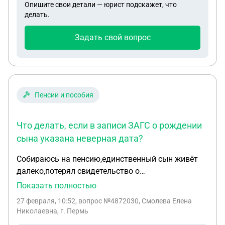
Опишите свои детали — юрист подскажет, что
делать.
Задать свой вопрос
Пенсии и пособия
Что делать, если в записи ЗАГС о рождении
сына указана неверная дата?
Собираюсь на пенсию,единственный сын живёт
далеко,потерял свидетельство о
рождении,обратились в загс,подняли записи,а там
Показать полностью
несоответствие в датах,родился 19 декабря 1989
27 февраля, 10:52
, вопрос №4872030, Смолева Елена
а у них в записях 3 декабря 1989,справку не дали
Николаевна, г. Пермь
и свидетельства нет,что делать