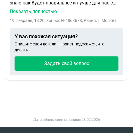
знаю как будет правильнее и лучше для нас с
какого-либо заявления от этой супруги, без явки к
детьми.у нас с ним есть общие дети дочка 7 лет и
Показать полностью
нотариусу, только при наличии отказа дочери от
сын 2 года. Я пока нахожусь в декрете но
наследства?
19 февраля, 13:20
, вопрос №4863678, Рания, г. Москва
планирую выйти осенью этого года. Мы пока
живем в его квартире. Но у нас есть квартира в
У вас похожая ситуация?
ипотеке где собственником я тоже являюсь. С
Опишите свои детали — юрист подскажет, что
чего все начать ?
делать.
Задать свой вопрос
Дата обновления страницы
23.02.2026