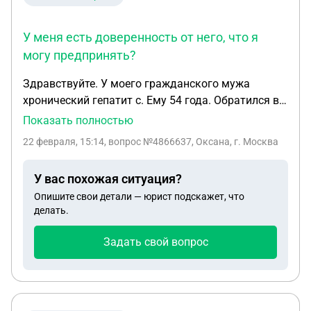
У меня есть доверенность от него, что я
могу предпринять?
Здравствуйте. У моего гражданского мужа
хронический гепатит с. Ему 54 года. Обратился в
военкомат с вопросом заключения контракта на
Показать полностью
сво, у него был определённый запрос-сварщик в
22 февраля, 15:14
, вопрос №4866637, Оксана, г. Москва
рем бат. Ответили, что такое возможно, более
того, дали гарантию, что так и будет. Если
У вас похожая ситуация?
коротко-отправили из Москва в Иваново -
Опишите свои детали — юрист подскажет, что
медкомиссия-кстегорияВ-подписание контракта-
делать.
учебка. Сейчас он в учебке и естественно ни о
каком рем бате нет и речи. Пойдёшь, куда
Задать свой вопрос
отправят! Что теперь делать? Что можно
предпринять, если нарушены будут его
права(специальные условия службы при
категории В). Его дезинформировали,