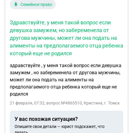
воспользовались его не компетентность и он
Семейное право
может оказаться на передовой. У меня есть
доверенность от него, что я могу предпринять?
Здравствуйте, у меня такой вопрос если
девушка замужем, но забеременела от
другова мужчины, может ли она подать на
алименты на предполагаемого отца ребенка
который еще не родился
здравствуйте , у меня такой вопрос если девушка
замужем , но забеременела от другова мужчины,
может ли она подать на алименты на
предполагаемого отца ребенка который еще не
родился
21 февраля, 07:32
, вопрос №4865510, Кристина, г. Томск
У вас похожая ситуация?
Опишите свои детали — юрист подскажет, что
делать.