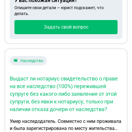
У вас похожая ситуация?
быть получены и подать иск для их включения в
Опишите свои детали — юрист подскажет, что
наследственную базу,
делать.
Задать свой вопрос
Наследство
Выдаст ли нотариус свидетельство о праве
на все наследство (100%) пережившей
супруге без какого-либо заявления от этой
супруги, без явки к нотариусу, только при
наличии отказа дочери от наследства?
Умер наследодатель. Совместно с ним проживала
и была зарегистрирована по месту жительства