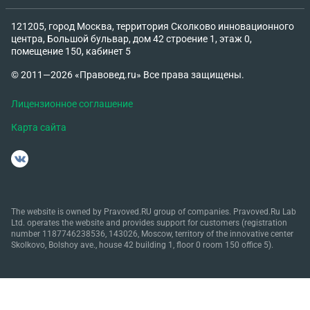
121205, город Москва, территория Сколково инновационного
центра, Большой бульвар, дом 42 строение 1, этаж 0,
помещение 150, кабинет 5
© 2011—2026 «Правовед.ru» Все права защищены.
Лицензионное соглашение
Карта сайта
The website is owned by Pravoved.RU group of companies. Pravoved.Ru Lab
Ltd. operates the website and provides support for customers (registration
number 1187746238536, 143026, Moscow, territory of the innovative center
Skolkovo, Bolshoy ave., house 42 building 1, floor 0 room 150 office 5).