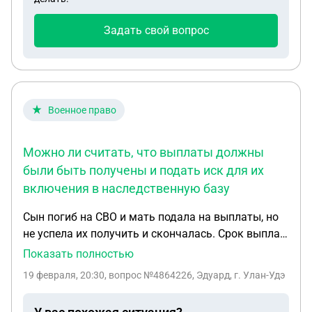
Задать свой вопрос
Военное право
Можно ли считать, что выплаты должны
были быть получены и подать иск для их
включения в наследственную базу
Сын погиб на СВО и мать подала на выплаты, но
не успела их получить и скончалась. Срок выплат
как я прочитал до 3-х месяцев, но срок этот
Показать полностью
прошел, когда мать еще была жива. С момента
19 февраля, 20:30
, вопрос №4864226, Эдуард, г. Улан-Удэ
подачи документов на выплаты прошло 4 месяца.
Можно ли считать, что выплаты должны были