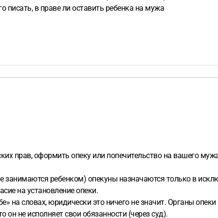
го писать, в праве ли оставить ребенка на мужа
ских прав, оформить опеку или попечительство на вашего муж
 не занимаются ребенком) опекуны назначаются только в исклю
асие на установление опеки.
бе» на словах, юридически это ничего не значит. Органы опеки
о он не исполняет свои обязанности (через суд).