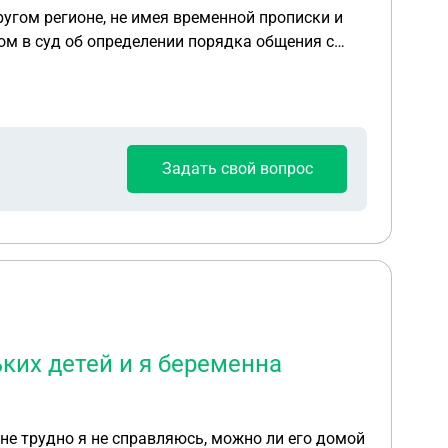
ругом регионе, не имея временной прописки и
ом в суд об определении порядка общения с
о по месту своего проживания либо на квартиру,
возможно ли забирать ребенка с ночёвкой в
лючение? Я так понимаю в таком случае органы
Задать свой вопрос
ьких детей и я беременна
мне трудно я не справляюсь, можно ли его домой