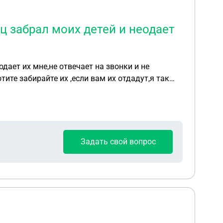
ц забрал моих детей и неодает
дает их мне,не отвечает на звонки и не
ите забирайте их ,если вам их отдадут,я так
гала, подскажите что мне делать как вернуть
Задать свой вопрос