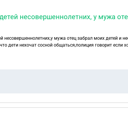
 детей несовершеннолетних, у мужа оте
й несовершеннолетних,у мужа отец забрал моих детей и нео
то дети нехочат сосной общаться,полиция говорит если хот
ательство что я якобы избивала их,но я их вообще не тро