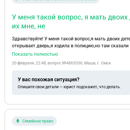
У меня такой вопрос, я мать двоих
их мне, не
Здравствуйте! У меня такой вопрос,я мать двоих дете
открывает дверь,я ходила в полицию,но там сказали ч
понимаю что полиция заодно с ним,якобы идёт разбир
Показать полностью
мне моих детей,если полиция на их стороне
20 февраля, 22:48
, вопрос №4865336, Маша, г. Омск
У вас похожая ситуация?
Опишите свои детали — юрист подскажет, что делать.
Семейное право