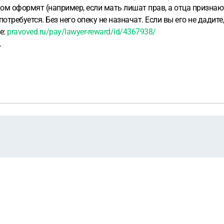
дом оформят (например, если мать лишат прав, а отца призна
требуется. Без него опеку не назначат. Если вы его не дадите
е:
pravoved.ru/pay/lawyer-reward/id/4367938/
.