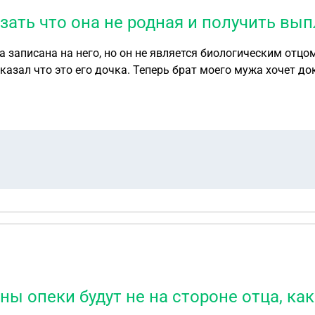
зать что она не родная и получить вып
а записана на него, но он не является биологическим отцо
сказал что это его дочка. Теперь брат моего мужа хочет д
через суд. Дочь сейчас единственная кому положена выплата. Что сделать в рамках закона? Дочке 18 лет.
ы опеки будут не на стороне отца, как