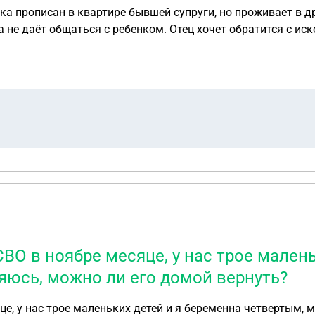
нка прописан в квартире бывшей супруги, но проживает в д
не даёт общаться с ребенком. Отец хочет обратится с иск
ец укажет, что планирует забирать ребенка с ночёвкой либ
иметь хотя бы временную прописку или договор аренды? И 
сколько я знаю, органы опеки должны составить акт и зак
СВО в ноябре месяце, у нас трое мален
ляюсь, можно ли его домой вернуть?
це, у нас трое маленьких детей и я беременна четвертым, 