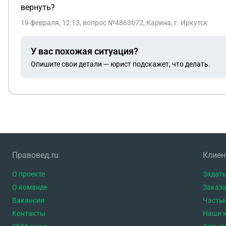
вернуть?
19 февраля, 12:13
, вопрос №4863672, Карина, г. Иркутск
У вас похожая ситуация?
Опишите свои детали — юрист подскажет, что делать.
Правовед.ru
Клие
О проекте
Задать
О команде
Заказа
Вакансии
Часты
Контакты
Наши 