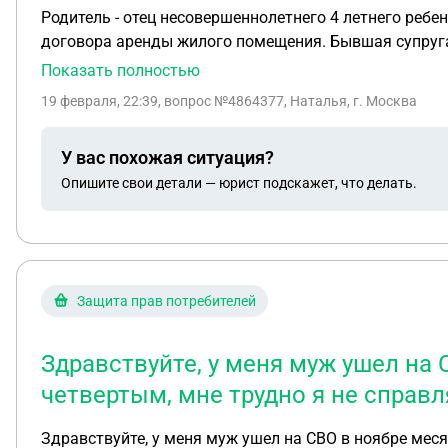
Родитель - отец несовершеннолетнего 4 летнего ребе
договора аренды жилого помещения. Бывшая супруга 
ребенком. Какая позиция может быть у суда, если от
Показать полностью
которую он будет снимать на сутки? Нужно ли отцу 
19 февраля, 22:39
, вопрос №4864377, Наталья, г. Москва
квартиру, которую отец будет снимать на сутки? На
опеки будут не на стороне отца, как и суд?
У вас похожая ситуация?
Опишите свои детали — юрист подскажет, что делать.
Защита прав потребителей
Здравствуйте, у меня муж ушел на 
четвертым, мне трудно я не справ
Здравствуйте, у меня муж ушел на СВО в ноябре меся