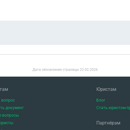
Дата обновления страницы
22.02.2026
нтам
Юристам
 вопрос
Блог
ть документ
Стать юристом п
е вопросы
Партнёрам
юристы