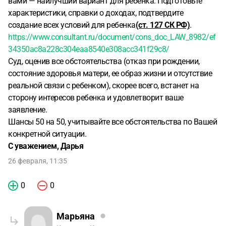
вами — наилучший вариант для ребенка. Подготовьте
характеристики, справки о доходах, подтвердите
создание всех условий для ребенка
(ст. 127 СК РФ)
.
https://www.consultant.ru/document/cons_doc_LAW_8982/ef
34350ac8a228c304eaa8540e308acc341f29c8/
Суд, оценив все обстоятельства (отказ при рождении,
состояние здоровья матери, ее образ жизни и отсутствие
реальной связи с ребенком), скорее всего, встанет на
сторону интересов ребенка и удовлетворит ваше
заявление.
Шансы 50 на 50, учитывайте все обстоятельства по Вашей
конкретной ситуации.
С уважением, Дарья
26 февраля, 11:35
0
0
Марьяна