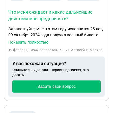
Что меня ожидает и какие дальнейшие
действия мне предпринять?
Здравствуйте, мне в этом году исполнится 28 лет,
09 октября 2024 года получил военный билет с
категорией В (ограниченно годен, не служил), а
Показать полностью
сегодня 19 февраля 2026 года от 117 пришел смс,
19 февраля, 13:44
, вопрос №4863821, Алексей, г. Москва
также в госуслугах, что на мое имя направлена
повестка в военкомат. У меня есть бронь в
У вас похожая ситуация?
организации, где я работаю. Не понимаю, что
Опишите свои детали — юрист подскажет, что
военкомат от меня хочет. Что меня ожидает и
делать.
какие дальнейшие действия мне предпринять?
Спасибо за ответы. Готов ответить на встречные
Задать свой вопрос
вопросы.