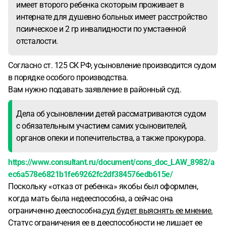
имеет второго ребенка скоторым проживает в
интернате для душевно больных имеет расстройство
псиическое и 2 гр инвалидности по умстаенной
отсталости.
Согласно ст. 125 СК РФ, усыновление производится судом
в порядке особого производства.
Вам нужно подавать заявление в районный суд.
Дела об усыновлении детей рассматриваются судом
с обязательным участием самих усыновителей,
органов опеки и попечительства, а также прокурора.
https://www.consultant.ru/document/cons_doc_LAW_8982/a
ec6a578e6821b1fe69262fc2df384576edb615e/
Поскольку «отказ от ребенка» якобы был оформлен,
когда мать была недееспособна, а сейчас она
ограниченно дееспособна,
суд будет выяснять ее мнение.
Статус ограничения ее в дееспособности не лишает ее