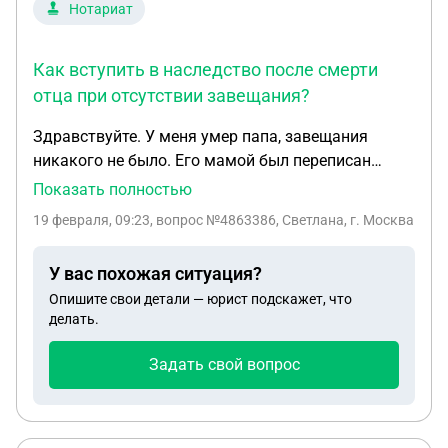
Нотариат
Как вступить в наследство после смерти
отца при отсутствии завещания?
Здравствуйте. У меня умер папа, завещания
никакого не было. Его мамой был переписан
нотариально гараж. Из родственников больше
Показать полностью
никого нет, кроме его мамы и меня. Плюс в
19 февраля, 09:23
, вопрос №4863386, Светлана, г. Москва
пенсионный чтоб получить его пенсионные
выплаты просят бумагу о вступлении в
У вас похожая ситуация?
наследство. Какие мои действия в этой ситуации?
Опишите свои детали — юрист подскажет, что
делать.
Задать свой вопрос