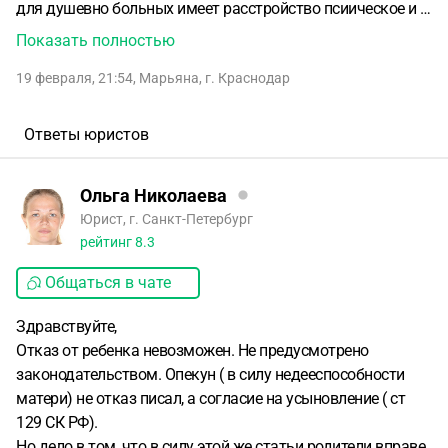
для душевно больных имеет расстройство псиическое и 2
гр инвалидности по умстаенной отсталости.При рождении
Показать полностью
первого ребенкабыла моего опекаемого была
19 февраля, 21:54
,
Марьяна
,
г. Краснодар
недееспособна поэтому ее опекун оформил отказ от
ребенка.Получила год назад частичную дееспособность и
живет со вторым ребенком в интернате.На элементы я не
Ответы юристов
подавала, родительских прав не лишала, так как был
отказ от ребенка я собрала документы на усыновление а
Ольга Николаева
потом она получила частичную дееспособность.Сейчас
Юрист, г. Санкт-Петербург
моему опекаемому ребенку около 3 лет.Она планирует
рейтинг
8.3
получить квартиру как сирота и вернуть ребенка.Ненадо
копировпных с алисы ответов не знаете нет опыта- не
Общаться в чате
отвечаете!
Здравствуйте,
Отказ от ребенка невозможен. Не предусмотрено
законодательством. Опекун ( в силу недееспособности
матери) не отказ писал, а согласие на усыновление ( ст
129 СК РФ).
Но дело в том, что в силу этой же статьи родители вправе