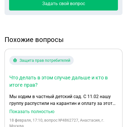
Задать свой вопрос
Похожие вопросы
Защита прав потребителей
Что делать в этом случае дальше и кто в
итоге прав?
Мы ходим в частный детский сад. С 11.02 нашу
группу распустили на карантин и оплату за этот
период карантина не хотят возмещать даже за
Показать полностью
вычетом понесенных фактических расходов
18 февраля, 17:10
, вопрос №4862727, Анастасия, г.
(дезинфекция и тд). Вот такой запрос я в итоге им
Москва