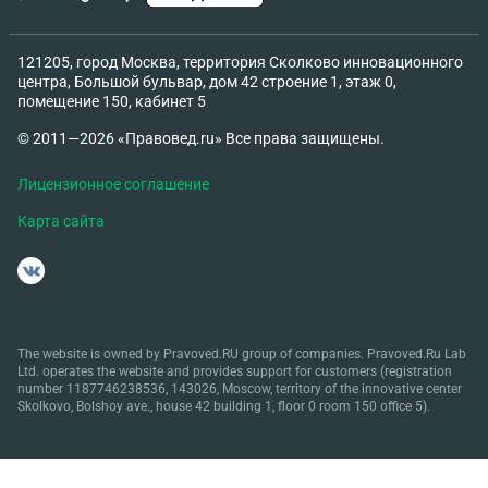
121205, город Москва, территория Сколково инновационного
центра, Большой бульвар, дом 42 строение 1, этаж 0,
помещение 150, кабинет 5
© 2011—2026 «Правовед.ru» Все права защищены.
Лицензионное соглашение
Карта сайта
The website is owned by Pravoved.RU group of companies. Pravoved.Ru Lab
Ltd. operates the website and provides support for customers (registration
number 1187746238536, 143026, Moscow, territory of the innovative center
Skolkovo, Bolshoy ave., house 42 building 1, floor 0 room 150 office 5).