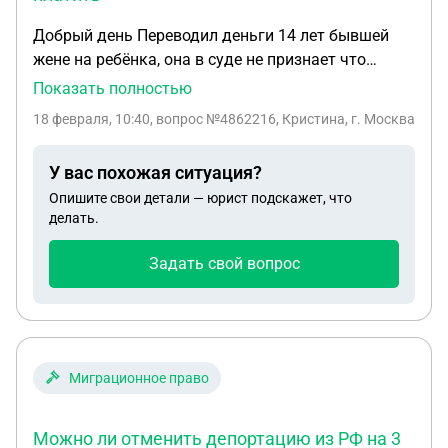
Добрый день Переводил деньги 14 лет бывшей
жене на ребёнка, она в суде не признает что
деньги переводились на ребёнка, есть запись что
Показать полностью
платежи эти не признает как алименты и я
18 февраля, 10:40
, вопрос №4862216, Кристина, г. Москва
поновой буду платить. Вопрос могу ли я вернуть
эти переводы на основании необоснованного
У вас похожая ситуация?
обогощения
Опишите свои детали — юрист подскажет, что
делать.
Задать свой вопрос
Миграционное право
Можно ли отменить депортацию из РФ на 3