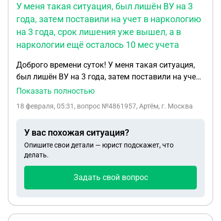
У меня такая ситуация, был лишён ВУ на 3
года, затем поставили на учет в наркологию
на 3 года, срок лишения уже вышел, а в
наркологии ещё осталось 10 мес учета
Доброго времени суток! У меня такая ситуация,
был лишён ВУ на 3 года, затем поставили на учет
в наркологию на 3 года, срок лишения уже вышел,
Показать полностью
а в наркологии ещё осталось 10 мес учета.
18 февраля, 05:31
, вопрос №4861957, Артём, г. Москва
наркологию посещаю по регламенту уже более 2х
лет, срок лишение уже закончился, но мне
У вас похожая ситуация?
сказали, что водительское удостоверение
Опишите свои детали — юрист подскажет, что
прекращено судом из-за наркологии, как мне
делать.
быть в данной ситуации ? И какую справку нужно
предоставить в гаи, чтоб они вернули В/У
Задать свой вопрос