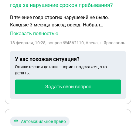
года за нарушение сроков пребывания?
В течение года строгих нарушееий не было.
Каждые 3 месяца выезд вьезд. Набрал
привышение по нахождению в России. Позже
Показать полностью
сделал прописку, нашел официальную работу.
18 февраля, 10:28
, вопрос №4862110, Алена, г. Ярославль
Пошел в миграционную службу. Хотел всё по
честному. И тут депортация на 3 года. Можно ли
У вас похожая ситуация?
её отменить с помощью юристов.
Опишите свои детали — юрист подскажет, что
делать.
Задать свой вопрос
Автомобильное право