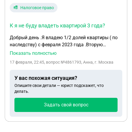
Налоговое право
К я не буду владеть квартирой 3 года?
Добрый день .Я владею 1/2 долей квартиры ( по
наследству) с февраля 2023 года .Вторую
половину мне хочет подарить мой отец в 2026
Показать полностью
году.Я стану полноправной собственницей всей
17 февраля, 22:45
, вопрос №4861793, Анна, г. Москва
квартиры .Если я ,захочу продать эту квартиру в
2026 году ,нужно ли мне будет платить налог с
У вас похожая ситуация?
продажи (т.к я не буду владеть квартирой 3
Опишите свои детали — юрист подскажет, что
года)?
делать.
Задать свой вопрос