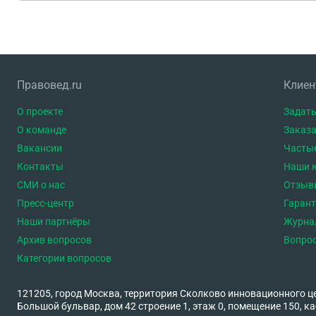
Правовед.ru
Клие
О проекте
Задать
О команде
Заказа
Вакансии
Часты
Контакты
Наши 
СМИ о нас
Отзыв
Пресс-центр
Гаран
Наши партнёры
Журна
Архив вопросов
Вопро
Категории вопросов
121205, город Москва, территория Сколково инновационного ц
Большой бульвар, дом 42 строение 1, этаж 0, помещение 150, ка