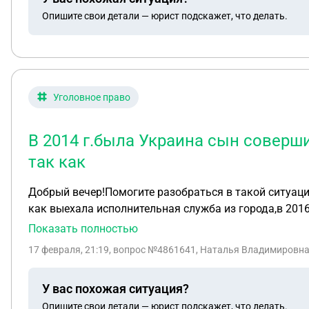
Опишите свои детали — юрист подскажет, что делать.
Уголовное право
В 2014 г.была Украина сын соверши
так как
Добрый вечер!Помогите разобраться в такой ситуаци
как выехала исполнительная служба из города,в 2016
РФ,загран.паспорт,работал официально на Госуд.предп
Показать полностью
этому же делу осуждают в третий раз,выносят пригов
17 февраля, 21:19
, вопрос №4861641, Наталья Владимировна
жил,работал не от кого не скрываясь и теперь что 
У вас похожая ситуация?
Опишите свои детали — юрист подскажет, что делать.