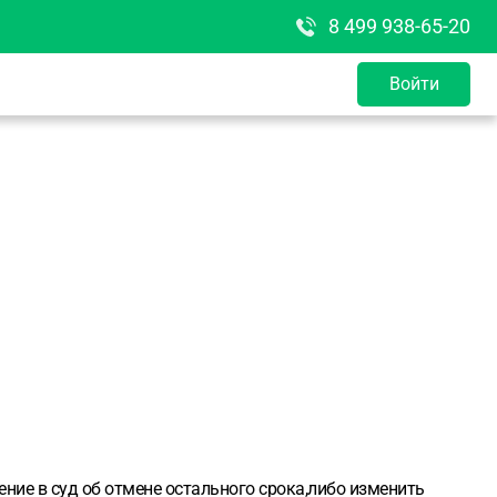
8 499 938-65-20
Войти
ние в суд об отмене остального срока,либо изменить