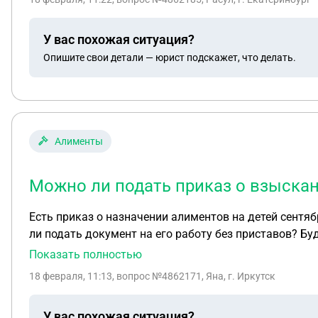
У вас похожая ситуация?
Опишите свои детали — юрист подскажет, что делать.
Алименты
Можно ли подать приказ о взыска
Есть приказ о назначении алиментов на детей сентябрь 25 год, в браке. Но не подавала приставам , ТК муж не работал официально. Сейчас устроился , можно
ли подать документ на его работу без приставов? Бу
Показать полностью
18 февраля, 11:13
, вопрос №4862171, Яна, г. Иркутск
У вас похожая ситуация?