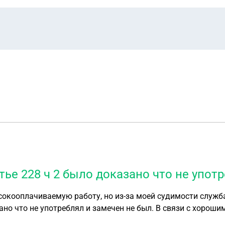
тье 228 ч 2 было доказано что не упот
окооплачиваемую работу, но из-за моей судимости служба
зано что не употреблял и замечен не был. В связи с хороши
о. С 2017 по 2018 год. Скажите пожалуйста что нужно сдел