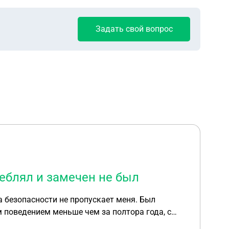
Задать свой вопрос
реблял и замечен не был
 безопасности не пропускает меня. Был
м поведением меньше чем за полтора года, с
ать и куда обратиться о снятии судимости с