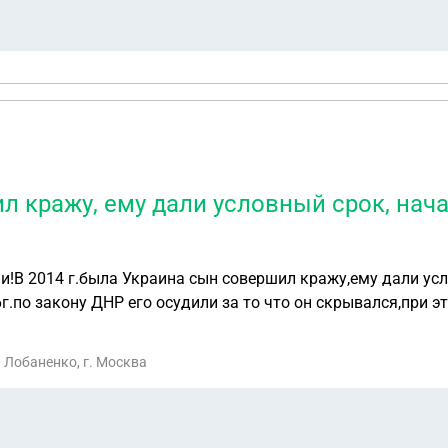
л кражу, ему дали условный срок, нача
и!В 2014 г.была Украина сын совершил кражу,ему дали усл
г.по закону ДНР его осудили за то что он скрывался,при э
риятии в России,выезжал за границу, незная о том что его
ор и только в 2025 году объявили в розыск!Прошло 12 лет
 Лобаненко, г. Москва
можно предпринять,если все сроки подачи жалоб вышли