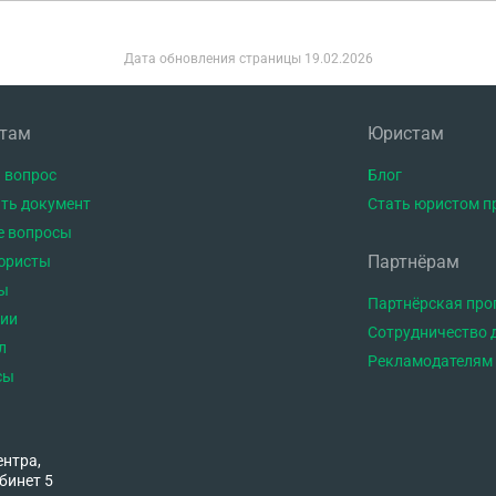
Дата обновления страницы
19.02.2026
нтам
Юристам
 вопрос
Блог
ть документ
Стать юристом п
е вопросы
Партнёрам
юристы
ы
Партнёрская пр
тии
Сотрудничество 
л
Рекламодателям
сы
ентра,
бинет 5