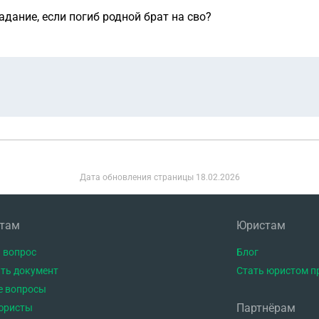
адание, если погиб родной брат на сво?
Дата обновления страницы
18.02.2026
нтам
Юристам
 вопрос
Блог
ть документ
Стать юристом п
е вопросы
Партнёрам
юристы