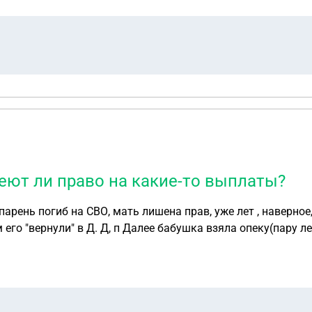
ют ли право на какие-то выплаты?
арень погиб на СВО, мать лишена прав, уже лет , наверное,
 лет). Младших двух детей забрали к себе отцы.
 единокровные братья имеют ли право на какие-то выпла