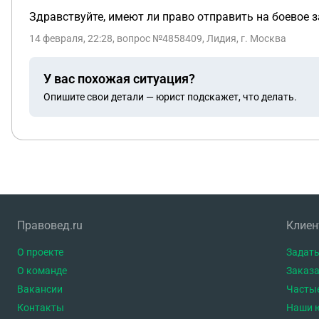
Здравствуйте, имеют ли право отправить на боевое з
14 февраля, 22:28
, вопрос №4858409, Лидия, г. Москва
У вас похожая ситуация?
Опишите свои детали — юрист подскажет, что делать.
Правовед.ru
Клие
О проекте
Задать
О команде
Заказа
Вакансии
Часты
Контакты
Наши 