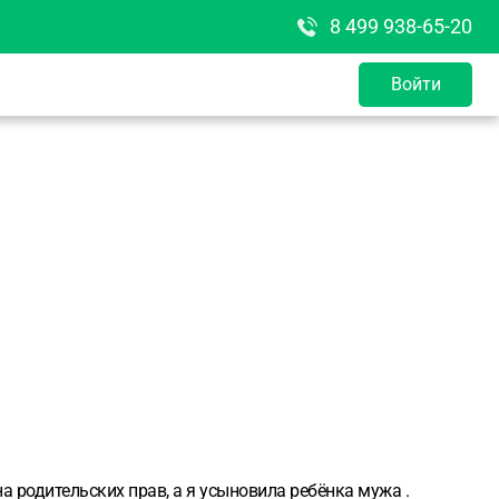
8 499 938-65-20
Войти
а родительских прав, а я усыновила ребёнка мужа .