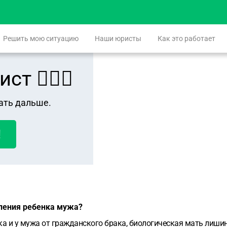
Решить мою ситуацию
Наши юристы
Как это работает
 👨🏻‍⚖️
ать дальше.
!
вления ребенка мужа?
ка и у мужа от гражданского брака, биологическая мать лишин