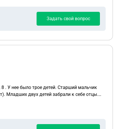
Задать свой вопрос
 8 . У нее было трое детей. Старший мальчик
ты?