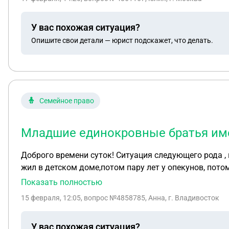
У вас похожая ситуация?
Опишите свои детали — юрист подскажет, что делать.
Семейное право
Младшие единокровные братья име
Доброго времени суток! Ситуация следующего рода , п
жил в детском доме,потом пару лет у опекунов, потом его "вернули" в Д. Д, п Далее бабушка взяла опеку(пару
Кто имеет право на выплаты за погибшего? Младшие
Показать полностью
15 февраля, 12:05
, вопрос №4858785, Анна, г. Владивосток
У вас похожая ситуация?