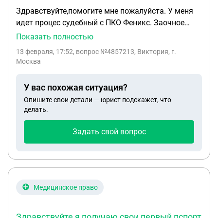
документы?! Заранее благодарю!
Здравствуйте,помогите мне пожалуйста. У меня
идет процес судебный с ПКО Феникс. Заочное
решения мне судья отменил. Мне нужно
Показать полностью
правельно составить ходатайство о сроках
13 февраля, 17:52
, вопрос №4857213, Виктория, г.
давности. И собрать документы. А как это
Москва
сделать я пока не понимаю подскажите и какие
нужны документы???
У вас похожая ситуация?
Опишите свои детали — юрист подскажет, что
делать.
Задать свой вопрос
Медицинское право
Здравствуйте я получаю свои первый пспорт