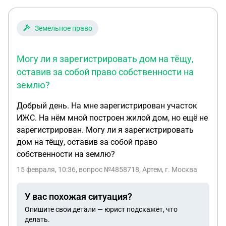
денежные взносы. Данный застройщик
обязательства выполнил, +- 2012 году территорию
застроил, облагородил, все коммуникации ввел в
Земельное право
эксплуатацию, за одним исключением земли
общего пользования не передал местным
Могу ли я зарегистрировать дом на тёщу,
жителям. После +-2017 году данный застройщик
оставив за собой право собственности на
прошел процедуру банкротства. В процессе
землю?
банкротства с торгов в начале 2025 года было
продано его имущество в виде земель (категория-
Добрый день. На мне зарегистрирован участок
земли населенных пунктов, ВРИ под ИЖС, форма
ИЖС. На нём мной построен жилой дом, но ещё не
собственности- частная) ИЖС которые по
зарегистрирован. Могу ли я зарегистрировать
условиям застройки должны были выполнять
дом на тёщу, оставив за собой право
функцию общего пользования. После
собственности на землю?
приобретения участка с торгов, данный участок
через пол года был перепродан и также
15 февраля, 10:36
, вопрос №4858718, Артем, г. Москва
благополучно переоформлен на другого
собственника в Росреестре. На данный момент
У вас похожая ситуация?
жители обратились в Арбитражный суд с
Опишите свои детали — юрист подскажет, что
заявлением об отмене торгов. Насколько реально
делать.