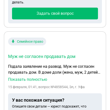
делать.
продажи, в качестве первоначального взноса на
покупку новой квартиры по семейной ипотеке.
Задать свой вопрос
Для продажи старой квартиры нужно выделить
доли мужу и ребёнку (так как был использован
мат капитал), но я прочитала, что муж может
отказаться от своей доли в мою пользу. Как
правильно оформить брачный договор, чтобы
Семейное право
мои средства, вложенные в покупку квартиры,
оставались моими личными и муж на них не
Муж не согласен продавать дом
претендовал в случае развода?
Подала заявление на развод. Муж не согласен
продавать дом. В доме доли (жена, муж, 2 детей
совершеннолетний ребенок, и
Показать полностью
несовершеннолетний). Так же был использован
15 февраля, 01:41
, вопрос №4858544, Эл, г. Уфа
мат капитал. ( Земля была куплена до брака) Как
продавать дом если муж не хочет. Есть ли какой
У вас похожая ситуация?
то вариант? Договориться не получается.
Опишите свои детали — юрист подскажет, что