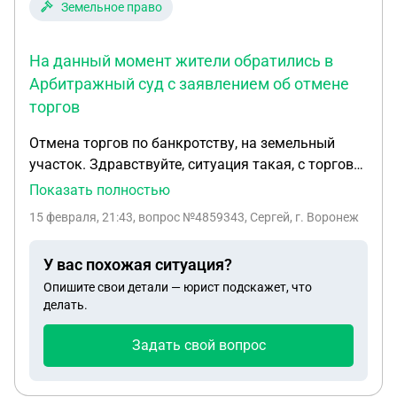
Земельное право
На данный момент жители обратились в
Арбитражный суд с заявлением об отмене
торгов
Отмена торгов по банкротству, на земельный
участок. Здравствуйте, ситуация такая, с торгов
по банкротству был куплен участок ИЖС, после
Показать полностью
чего в обычном порядке переоформлен по ДКП.
15 февраля, 21:43
, вопрос №4859343, Сергей, г. Воронеж
На данный момент имеется повестка в
Арбитражный суд с заявлением об отмене торгов.
У вас похожая ситуация?
Пред-история. В лице банкрота юрлицо ООО,
Опишите свои детали — юрист подскажет, что
которая имела обязательства +-в 2008 году
делать.
застроить частный сектор на землях ИЖС. А
также передать в собственность земли общего
Задать свой вопрос
пользования местным жителям, на что с их слов у
них имеется предварительный договор и какие-то