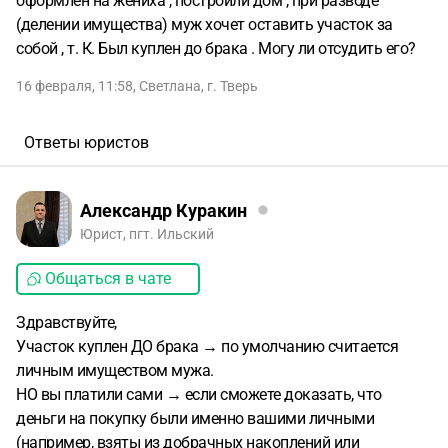
оформлен на жениха , построили дом , при разводе
(делении имущества) муж хочет оставить участок за
собой , т. К. Был куплен до брака . Могу ли отсудить его?
16 февраля, 11:58
,
Светлана
,
г. Тверь
Ответы юристов
Александр Куракин
Юрист, пгт. Ильский
Общаться в чате
Здравствуйте,
Участок куплен ДО брака → по умолчанию считается
личным имуществом мужа.
НО вы платили сами → если сможете доказать, что
деньги на покупку были именно вашими личными
(например, взяты из добрачных накоплений или