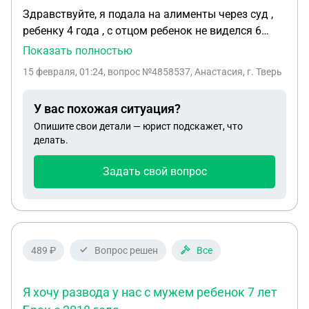
Здравствуйте, я подала на алименты через суд ,
ребенку 4 года , с отцом ребенок не виделся 6
месяцев , в итоге , сейчас бывший гражданский
Показать полностью
муж хочет видеть ребенка , запретов нет ,я не
15 февраля, 01:24
, вопрос №4858537, Анастасия, г. Тверь
препятствую их общения,но бывший хочет брать
ребенка загород , я против того чтобы ребенок
У вас похожая ситуация?
ехал загород с ним , так как ребенок 4 года ,
Опишите свои детали — юрист подскажет, что
маленький, и он очень привязан ко мне к матери ,
делать.
имею ли я права не пускать такого маленького
ребенка загород ?
Задать свой вопрос
489 ₽
Вопрос решен
Все
Я хочу развода у нас с мужем ребенок 7 лет