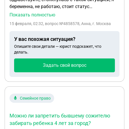
беременна, не работаю, стоит статус
«самозанятая», муж военный, служит на крайнем
Показать полностью
севере. Вопрос такой, какие выплаты положены
15 февраля, 02:32
, вопрос №4858578, Анна, г. Москва
мне и/или мужу за мою беременность, ну и
декрет, если вообще возможны и как можно их
У вас похожая ситуация?
получить
Опишите свои детали — юрист подскажет, что
делать.
Задать свой вопрос
Семейное право
Можно ли запретить бывшему сожителю
забирать ребенка 4 лет за город?