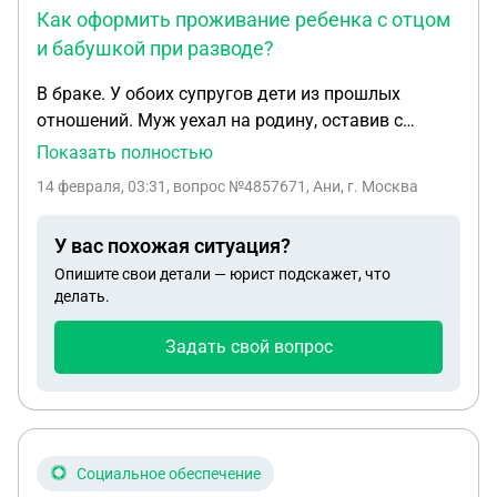
и алименты что мы с сыном получим?
Как оформить проживание ребенка с отцом
и бабушкой при разводе?
В браке. У обоих супругов дети из прошлых
отношений. Муж уехал на родину, оставив с
общим ребенком 15-месячным с мизерным
Показать полностью
содержанием. Ушел на з/п серую. Алименты
14 февраля, 03:31
, вопрос №4857671, Ани, г. Москва
мизер. Как подготовить документы проживания
нашего ребенка с ним и его мамой, чтобы уход
У вас похожая ситуация?
осуществляли. Ребенок прописан с отцом. Мне
Опишите свои детали — юрист подскажет, что
нужно найти и выйти на работу, чтобы
делать.
прокормить сына 10-летнего и ухаживать за
порестарелой матерью.
Задать свой вопрос
Социальное обеспечение