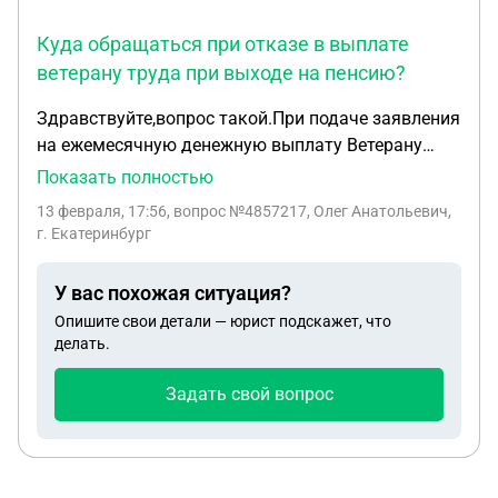
Куда обращаться при отказе в выплате
ветерану труда при выходе на пенсию?
Здравствуйте,вопрос такой.При подаче заявления
на ежемесячную денежную выплату Ветерану
труда(присвоенного в 2015 г.), в 2026 г., в связи с
Показать полностью
выходом на пенсию мне было отказано,
13 февраля, 17:56
, вопрос №4857217, Олег Анатольевич,
мотивируя "не соблюдены условия назначения".
г. Екатеринбург
Отказ был от имени положения о Ветеранах
Свердловской области, тогда как, у меня
У вас похожая ситуация?
удостоверение Ветерана труда. скорее всего
Опишите свои детали — юрист подскажет, что
федерального значения. Куда обращаться?
делать.
Заранее спасибо.
Задать свой вопрос