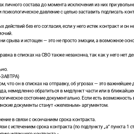
ах личного состава до момента исключения из них при увольн
 психологическое давление с целью заставить подписать кон
х действий без его согласия, если у него истек контракт и он
очий.
рани срыва и истощен — это не просто эмоции, а возможное ос
авка в списках на СВО также незаконна, так как у него нет д
ьно.
Я-ЗАВТРА)
м, что он в списках на отправку, об угрозах — это важнейшее 
ряда, немедленно обратиться в медпункт части или в ближайш
логическое состояние документально. Если есть возможность 
инские документы станут «железным» аргументом.
ение в связи с окончанием срока контракта.
зи с истечением срока контракта (по подпункту „а“ пункта 1 
опию истекшего контракта.»