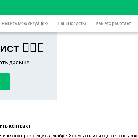
Решить мою ситуацию
Наши юристы
Как это работает
 👨🏻‍⚖️
ать дальше.
!
лить контракт
ился контракт ещё в декабре. Хотел уволиться ,но его не уво