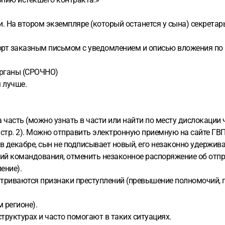
и. На втором экземпляре (который останется у сына) секретар
орт заказным письмом с уведомлением и описью вложения по п
органы (СРОЧНО)
 лучше.
часть (можно узнать в части или найти по месту дислокации ч
3, стр. 2). Можно отправить электронную приемную на сайте ГВП
в декабре, сын не подписывает новый, его незаконно удержив
вий командования, отменить незаконное распоряжение об отпр
ение).
триваются признаки преступлений (превышение полномочий, п
 регионе).
руктурах и часто помогают в таких ситуациях.