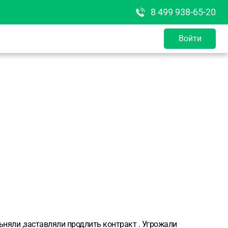
8 499 938-65-20
Войти
льняли ,заставляли продлить контракт . Угрожали