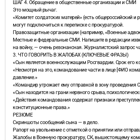
ШАГ 4. Обращение в общественные организации и СМИ
Это мощный рычаг.
«Комитет солдатских матерей» (есть общероссийский и р
могут подключиться к переписке с прокуратурой.
Правозащитные организации (например, «Военные адвок
Местные и федеральные СМИ. Напишите в редакции извес
на войну, — очень резонансная. Журналистский запрос ч
3. ЧТО ГОВОРИТЬ В ЖАЛОБАХ (КЛЮЧЕВЫЕ ФРАЗЫ)
«Сын является военнослужащим Росгвардии. Срок его ко
«Несмотря на это, командование части в лице [ФИО кома
давление.»
«Командир угрожает ему отправкой в зону проведения СВ
«Сын находится на грани нервного срыва, психологическ
«Действия командования содержат признаки преступлен
конституционные права.»
РЕЗЮМЕ
Скриншоты сообщений сына — в дело.
Рапорт на увольнение с отметкой о принятии или отправ
Жалобы в Военную прокуратуру, СК, вышестоящему ком