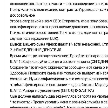
основание оставаться в части — это нахождение в списк
Принуждение к подписанию контракта: Угрозы, шантаж и
добровольное.
Угроза отправкой в зону СВО: Отправить его в зону боевы
квалифицировано как превышение должностных полном
Психологическое состояние: То, что сын находится на г
случае подтверждения ВВК).
Вывод: Вашего сына удерживают в части незаконно. Отпр
2. НЕМЕДЛЕННЫЕ ДЕЙСТВИЯ
Время имеет решающее значение. Делайте всё параллел
ШАГ 1. Зафиксируйте факты и состояние сына (СЕГОДН
Сохраните переписку: Скриншоты сообщений от сына о то
Здоровье: Попросите сына, как только он выйдет из на
состояние. Нужно зафиксировать его истощение и психо
чтобы зафиксировали состояние — сделайте это. Медиц
ШАГ 2. Рапорт на увольнение (СЕГОДНЯ-ЗАВТРА)
Сын должен написать два экземпляра рапорта на увольн
Что писать: «Прошу уволить меня с военной службы в свя
обязанности и военной службе“). К рапорту приложить к