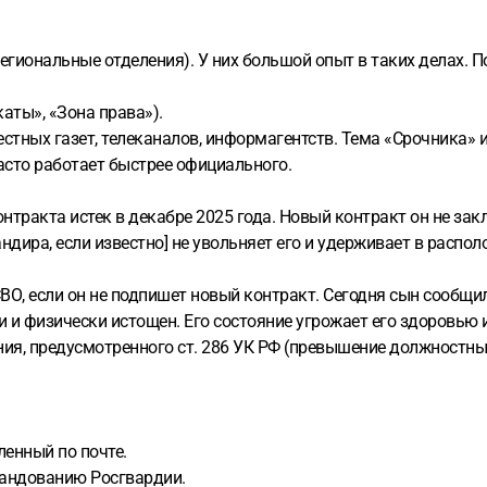
егиональные отделения). У них большой опыт в таких делах. П
аты», «Зона права»).
тных газет, телеканалов, информагентств. Тема «Срочника» и
асто работает быстрее официального.
нтракта истек в декабре 2025 года. Новый контракт он не за
ндира, если известно] не увольняет его и удерживает в распол
О, если он не подпишет новый контракт. Сегодня сын сообщил,
и и физически истощен. Его состояние угрожает его здоровью 
ия, предусмотренного ст. 286 УК РФ (превышение должностны
ленный по почте.
андованию Росгвардии.