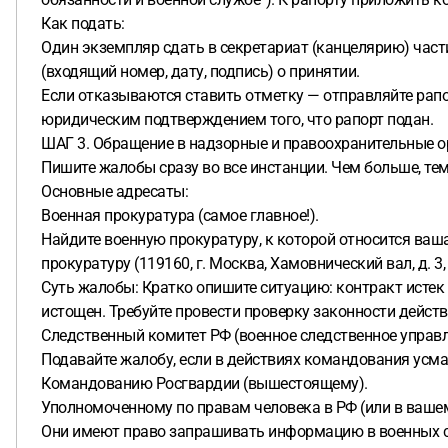
Как подать:
Один экземпляр сдать в секретариат (канцелярию) част
(входящий номер, дату, подпись) о принятии.
Если отказываются ставить отметку — отправляйте рап
юридическим подтверждением того, что рапорт подан.
ШАГ 3. Обращение в надзорные и правоохранительные 
Пишите жалобы сразу во все инстанции. Чем больше, тем
Основные адресаты:
Военная прокуратура (самое главное!).
Найдите военную прокуратуру, к которой относится ваша 
прокуратуру (119160, г. Москва, Хамовнический вал, д. 
Суть жалобы: Кратко опишите ситуацию: контракт истек 
истощен. Требуйте провести проверку законности дейст
Следственный комитет РФ (военное следственное управл
Подавайте жалобу, если в действиях командования усма
Командованию Росгвардии (вышестоящему).
Уполномоченному по правам человека в РФ (или в вашем
Они имеют право запрашивать информацию в военных ст