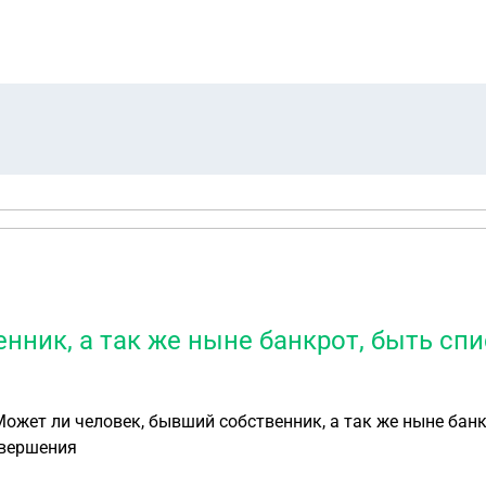
 месяц тоесть 7тысяч рублей.
нник, а так же ныне банкрот, быть сп
ожет ли человек, бывший собственник, а так же ныне банк
авершения