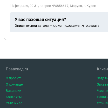
13 февраля, 09:31
, вопрос №4856617, Маруся, г. Курск
У вас похожая ситуация?
Опишите свои детали — юрист подскажет, что делать.
Правовед.ru
Клие
О проекте
Задать
О команде
Заказа
Вакансии
Часты
Контакты
Наши 
СМИ о нас
Отзыв