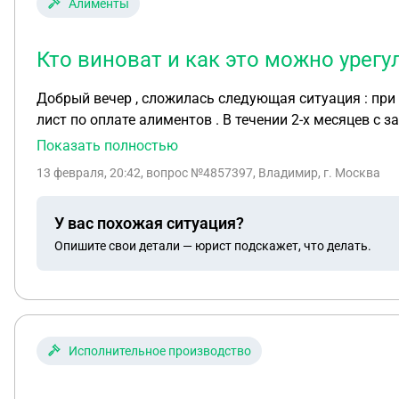
Алименты
Кто виноват и как это можно урегу
Добрый вечер , сложилась следующая ситуация : при
лист по оплате алиментов . В течении 2-х месяцев с з
что то напутала и образовался долг за эти два месяц
Показать полностью
13 февраля, 20:42
, вопрос №4857397, Владимир, г. Москва
У вас похожая ситуация?
Опишите свои детали — юрист подскажет, что делать.
Исполнительное производство