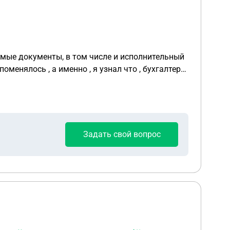
димые документы, в том числе и исполнительный
оменялось , а именно , я узнал что , бухгалтер
но урегулировать этот вопрос ? Заране спасибо !
Задать свой вопрос