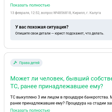
эти 50% алименты которые я должен платить каждый
Показать полностью
13 февраля, 12:52
, вопрос №4856818, Кирилл, г. Калуга
У вас похожая ситуация?
Опишите свои детали — юрист подскажет, что делать.
Права детей
Может ли человек, бывший собстве
ТС, ранее принадлежавшее ему?
ТС выкуплено 3 им лицом в процедуре банкротства. М
ранее принадлежавшее ему? Процедура на стадии з
Показать полностью