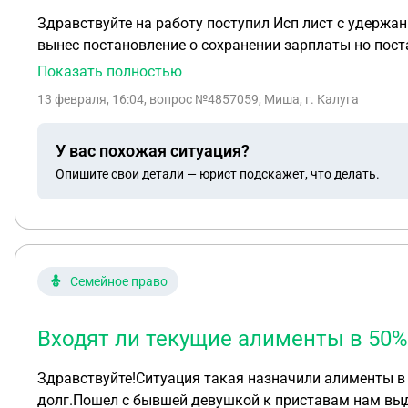
Здравствуйте на работу поступил Исп лист с удержанием 50% из зарплаты я написал заявление приставу о сохранении прожиточного минимума он одобрил и
вынес постановление о сохранении зарплаты но пост
прожиточный минимум
Показать полностью
13 февраля, 16:04
, вопрос №4857059, Миша, г. Калуга
У вас похожая ситуация?
Опишите свои детали — юрист подскажет, что делать.
Семейное право
Входят ли текущие алименты в 50%
Здравствуйте!Ситуация такая назначили алименты в р
долг.Пошел с бывшей девушкой к приставам нам выда