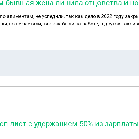
дам бывшая жена лишила отцовства и 
 по алиментам, не уследили, так как дело в 2022 году зак
ы, но не застали, так как были на работе, в другой такой 
его конечно же не вышло и по сути приставы не могут най
слугах, перерыли все, что только можно, человек чист. Это
ассказам соседей снова приезжал пристав, но не на служеб
йти в отделение, но на вопрос, почему нигде нет ИП ответа
ставами идти не желательно, проходили, знаем чем закончит
Исп лист с удержанием 50% из зарплаты