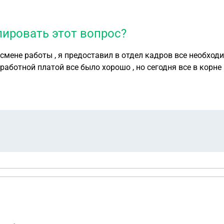
лировать этот вопрос?
 смене работы , я предоставил в отдел кадров все необхо
аработной платой все было хорошо , но сегодня все в корне п
а, ситуация очень не приятная . Кто виноват и как это мож