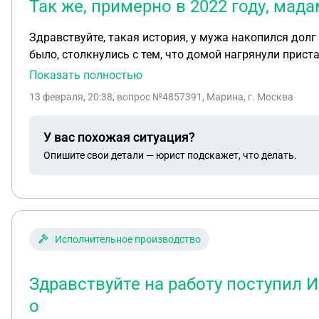
Так же, примерно в 2022 году, ма
Здравствуйте, такая история, у мужа накопился долг
было, столкнулись с тем, что домой нагрянули пристав
сообщением явится день в день в учреждение ФССП, ч
Показать полностью
исполнительный лист на сайте фссп, а так же на госу
13 февраля, 20:38
, вопрос №4857391, Марина, г. Москва
февраля, все остаётся таким же чистым, на днях по р
законной супруге, с просьбой связаться с ним или при
У вас похожая ситуация?
реквизитам, но их нет.. Так же, примерно в 2022 году, мадам бывшая жена лишила отцовства и новый муж усыновил ребёнка. Подскажите пожалуйста, что это
Опишите свои детали — юрист подскажет, что делать.
за ерунда и как ее решать, именно на встречу с при
тоже такое себе, может это и вовсе не пристав
Исполнительное производство
Здравствуйте на работу поступил 
о