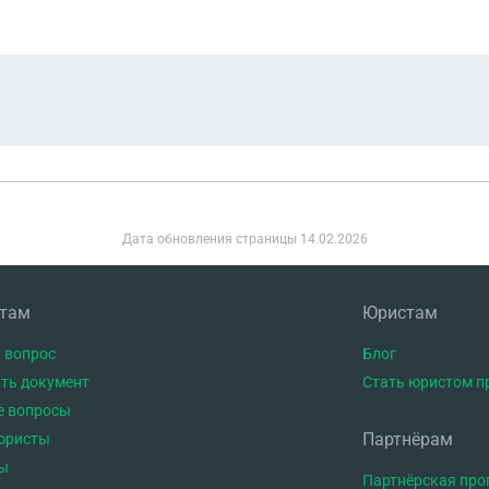
Дата обновления страницы
14.02.2026
нтам
Юристам
 вопрос
Блог
ть документ
Стать юристом п
е вопросы
Партнёрам
юристы
ы
Партнёрская пр