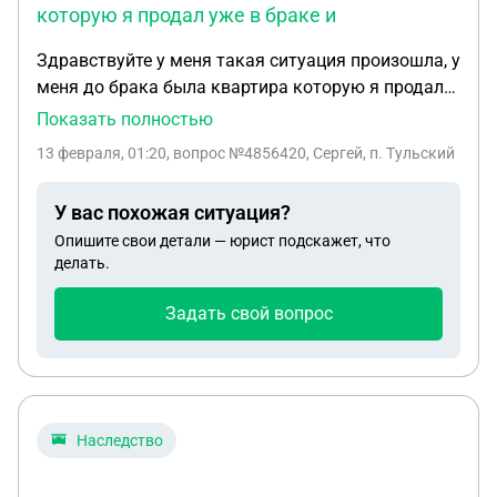
которую я продал уже в браке и
Здравствуйте у меня такая ситуация произошла, у
меня до брака была квартира которую я продал
уже в браке и купил дом, в браке у нас двое не
Показать полностью
совершеннолетних детей сейчас я подал на
13 февраля, 01:20
, вопрос №4856420, Сергей, п. Тульский
развод и хочу продать дом поделив средства
пополам что бы купить себе жильё, жена против
У вас похожая ситуация?
продажи дома говорит что мне достанется
Опишите свои детали — юрист подскажет, что
только маленький кусок дома так как у нас дети,
делать.
Как быть в таком случае Собственник я, жена и
дети прописаны в доме
Задать свой вопрос
Наследство