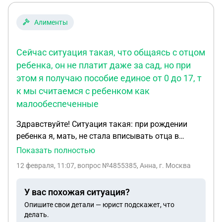
Алименты
Сейчас ситуация такая, что общаясь с отцом
ребенка, он не платит даже за сад, но при
этом я получаю пособие единое от 0 до 17, т
к мы считаемся с ребенком как
малообеспеченные
Здравствуйте! Ситуация такая: при рождении
ребенка я, мать, не стала вписывать отца в
свидетельство о рождении. Сейчас ситуация
Показать полностью
такая, что общаясь с отцом ребенка, он не платит
12 февраля, 11:07
, вопрос №4855385, Анна, г. Москва
даже за сад, но при этом я получаю пособие
единое от 0 до 17, т к мы считаемся с ребенком
У вас похожая ситуация?
как малообеспеченные. Скажите, пожалуйста,
Опишите свои детали — юрист подскажет, что
стоит ли затевать эту процедуру об алиментах.
делать.
Боюсь, чтобы не остаться без пособия от