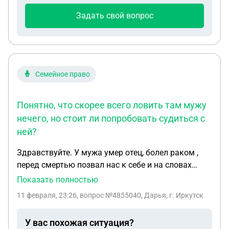
государства
Задать свой вопрос
Семейное право
Понятно, что скорее всего ловить там мужу
нечего, но стоит ли попробовать судиться с
ней?
Здравствуйте. У мужа умер отец, болел раком ,
перед смертью позвал нас к себе и на словах
сказал , что хочет оставить квартиру своим
Показать полностью
внукам , но имущество переписал все на молодую
11 февраля, 23:26
, вопрос №4855040, Дарья, г. Иркутск
жену. Сказал это на доверии к своей жене. После
20 лет пользования женой попросил ее потом
У вас похожая ситуация?
передать квартиру его внукам. И сказал продать