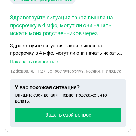
Здравствуйте ситуация такая вышла на
просрочку в 4 мфо, могут ли они начать
искать моих родственников через
Здравствуйте ситуация такая вышла на
просрочку в 4 мфо, могут ли они начать искать
моих родственников через соцсети если везде
Показать полностью
закрыты доступ, а номер третьего лица который
12 февраля, 11:27
, вопрос №4855499, Ксения, г. Ижевск
там записан у него профиль открыт
У вас похожая ситуация?
Опишите свои детали — юрист подскажет, что
делать.
Задать свой вопрос