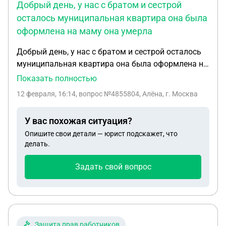
Добрый день, у нас с братом и сестрой
осталось муниципальная квартира она была
оформлена на маму она умерла
Добрый день, у нас с братом и сестрой осталось
муниципальная квартира она была оформлена на
маму она умерла но квартира до сих пор стоит
Показать полностью
мы не знаем что с ней делать и с друг другом как
12 февраля, 16:14
, вопрос №4855804, Алёна, г. Москва
бы жить не очень хочется что можно сделать
чтобы её продать если я её противизирую и
У вас похожая ситуация?
оформлю на себя мне нужно будет ихнее
Опишите свои детали — юрист подскажет, что
соглашение если они прописаны в квартире и там
делать.
прописаны ещё дети моей сестры что вот делать
мне в этой ситуации?
Задать свой вопрос
Защита прав работников