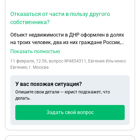
(распределения долей) мы указали, что данный
договор является исполнением обязательств по
Отказаться от части в пользу другого
материнскому капиталу. Сейчас я хочу продать
собственника?
первый дом, но опека требует, чтобы я продал его
по кадастровой стоимости и положил деньги на
Объект недвижимости в ДНР оформлен в долях
счёт ребёнка. Законно ли это требование?
на троих человек, два из них граждане России,
один-гражданин Украины, там и находится.
Показать полностью
Объект вносят в российский учет, как быть с
11 февраля, 12:56
, вопрос №4854311, Евгения Ильченко
гражданином Украины ? Может ли он какие-то
Евгения, г. Москва
документы предоставить от себя? Доверенность?
Отказаться от части в пользу другого
У вас похожая ситуация?
собственника?
Опишите свои детали — юрист подскажет, что
делать.
Задать свой вопрос