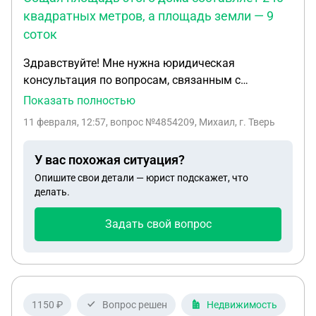
квадратных метров, а площадь земли — 9
соток
Здравствуйте! Мне нужна юридическая
консультация по вопросам, связанным с
материнским капиталом и продажей жилья. В
Показать полностью
2016 году мы с женой и маленьким ребёнком
11 февраля, 12:57
, вопрос №4854209, Михаил, г. Тверь
купили часть дома в многоквартирном доме
общей площадью 56 квадратных метров и 7
У вас похожая ситуация?
соток земли. Покупка была совершена за
Опишите свои детали — юрист подскажет, что
материнский капитал, и мы выделили доли
делать.
каждому из нас — по 1/3. В 2024 году мой отец
передал мне дом в собственность по договору
Задать свой вопрос
дарения. Общая площадь этого дома составляет
240 квадратных метров, а площадь земли — 9
соток. В том же году я прописал себя, супругу и
нашего несовершеннолетнего ребёнка в этом
доме и выделил им доли. В договоре дарения
1150 ₽
Вопрос решен
Недвижимость