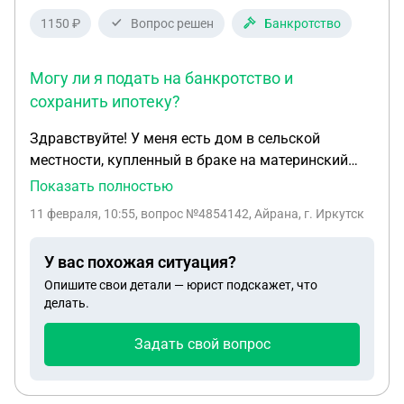
1150 ₽
Вопрос решен
Банкротство
Могу ли я подать на банкротство и
сохранить ипотеку?
Здравствуйте! У меня есть дом в сельской
местности, купленный в браке на материнский
капитал 2020 году, моя доля 1/4 часть, доля
Показать полностью
бывшего мужа и 2 несовершеннолетних детей
11 февраля, 10:55
, вопрос №4854142, Айрана, г. Иркутск
тоже есть. Развелись 2022 году. Когда были в
браке еще купили земельный участок. Потом в
У вас похожая ситуация?
2023 году я взяла строительную ипотеку для
Опишите свои детали — юрист подскажет, что
строительства жилого дома. Сейчас у меня 4
делать.
детей, мать одиночка, младшим 1 годик 8
месяцев и самому младшему 6 месяцев. 2024
Задать свой вопрос
году в августе с согласии бывшего мужа
оформила доли в ипотечном доме на меня и на 3
детей. В ипотеку еще вложила субсидию 450000