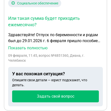
Социальное обеспечение
Или такая сумма будет приходить
ежемесячно?
Здравствуйте! Отпуск по беременности и родам
был до 29.01.2026 г. 6 февраля пришло пособие
по уходу за ребёнком до 1,5 лет в размере 750
Показать полностью
рублей. Было написано: период выплаты с
09 февраля, 11:45
, вопрос №4851360, Диана, г.
30.01.2026 по 31.01.2026. Это выплата за январь
Челябинск
за один день? Или такая сумма будет приходить
ежемесячно?
У вас похожая ситуация?
Опишите свои детали — юрист подскажет, что
делать.
Задать свой вопрос