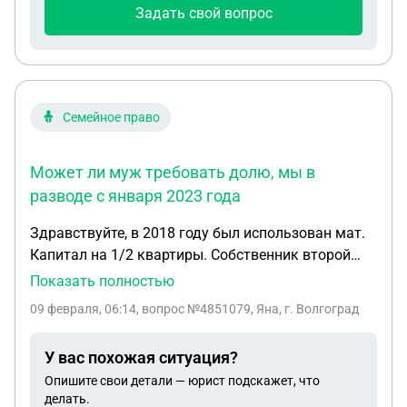
Задать свой вопрос
Семейное право
Может ли муж требовать долю, мы в
разводе с января 2023 года
Здравствуйте, в 2018 году был использован мат.
Капитал на 1/2 квартиры. Собственник второй
части сын. Доли выделены мне и детям. Может ли
Показать полностью
муж требовать долю, мы в разводе с января 2023
09 февраля, 06:14
, вопрос №4851079, Яна, г. Волгоград
года. И если может то могу я подать иск о
анулирование сделки с возвращением мат
У вас похожая ситуация?
капитала по соглашению продавца и
Опишите свои детали — юрист подскажет, что
собственников
делать.