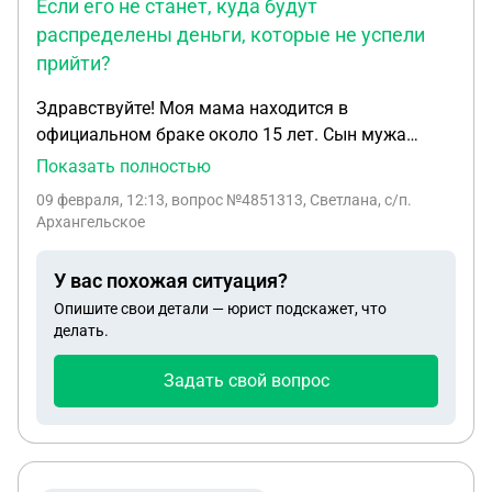
Если его не станет, куда будут
распределены деньги, которые не успели
прийти?
Здравствуйте! Моя мама находится в
официальном браке около 15 лет. Сын мужа
погиб на сво. Муж мамы прямой наследник.
Показать полностью
Деньги , которые пришли за сына как
09 февраля, 12:13
, вопрос №4851313, Светлана, с/п.
распределяются? Входят ли они в разряд
Архангельское
нажитого имущества ?Деньги пришли не все.
Мамин муж плохо себя чувствует после смерти
У вас похожая ситуация?
сына. Если его не станет ,куда будут
Опишите свои детали — юрист подскажет, что
распределены деньги,которые не успели прийти?
делать.
Задать свой вопрос