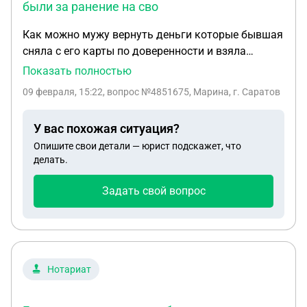
были за ранение на сво
Как можно мужу вернуть деньги которые бывшая
сняла с его карты по доверенности и взяла
ипотеку но квартиру оформила на маму свою ,, а
Показать полностью
деньги которые она сняла были за ранение на
09 февраля, 15:22
, вопрос №4851675, Марина, г. Саратов
сво.. Он говорит что они договорились что ему
она возьмёт ипотеку на него оформит а она
У вас похожая ситуация?
оформила на маму свою... Как ему вернуть эти
Опишите свои детали — юрист подскажет, что
деньги
делать.
Задать свой вопрос
Нотариат