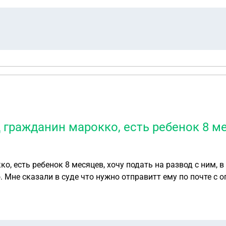
гражданин марокко, есть ребенок 8 мес
, есть ребенок 8 месяцев, хочу подать на развод с ним, в
о. Мне сказали в суде что нужно отправитт ему по почте с
ы хочу подать, это в одном иске заполнять или разные иск