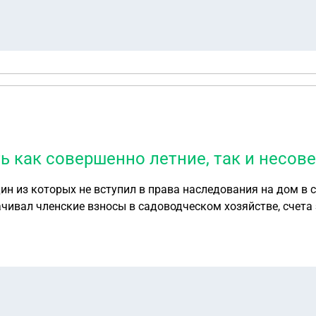
ть как совершенно летние, так и несо
один из которых не вступил в права наследования на дом в
ивал членские взносы в садоводческом хозяйстве, счета з
не может ни ходить, ни разговаривать. В 2026 году пришло
права на наследования заявить внук со стороны того сына, который пользовался
м, куда обращаться? Важные моменты: документы на дом 
 какую-то выписку), сын после инсульта юридически деесп
шеннолетние?