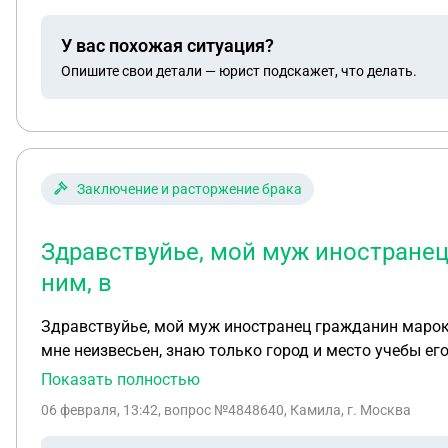
У вас похожая ситуация?
Опишите свои детали — юрист подскажет, что делать.
Заключение и расторжение брака
Здравствуйье, мой муж иностранец 
ним, в
Здравствуйье, мой муж иностранец гражданин марокко
мне неизвесьен, знаю только город и место учебы ег
суд опись или квитанцию об отправке. Еще на алимент
Показать полностью
чтобы принялт точно все
06 февраля, 13:42
, вопрос №4848640, Камила, г. Москва