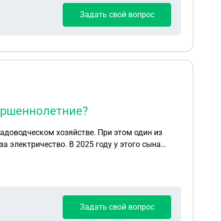
Задать свой вопрос
вершеннолетние?
 садоводческом хозяйстве. При этом один из
а электричество. В 2025 году у этого сына
 уведомление, что на 15 марта назначен суд о
у бабушки не сохранились (только
особность не потерял, но фактически ни в
Задать свой вопрос