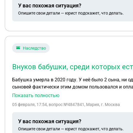
У вас похожая ситуация?
Опишите свои детали — юрист подскажет, что делать.
Наследство
Внуков бабушки, среди которых ес
Бабушка умерла в 2020 году. У неё было 2 сына, ни 
сыновей фактически этим домом пользовался и оплач
случился тяжелый инсульт, в результате которого он 
Показать полностью
том, что дом отойдёт в пользу государства. Может ли на данный момент 
05 февраля, 17:54
, вопрос №4847841, Мария, г. Москва
домом? Какой порядок действия для этого необходи
председатель садоводческого хозяйства обещал дать
У вас похожая ситуация?
каких вопросах участвовать не может. Нужно ли получать письменный отказ от других родственников: второго сына и его детей, т.е. внуков бабушки, среди
Опишите свои детали — юрист подскажет, что делать.
которых есть как совершенно летние, так и несовер