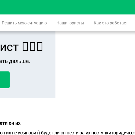
Решить мою ситуацию
Наши юристы
Как это работает
 👨🏻‍⚖️
ать дальше.
!
ети он их
он их не усыновит) будет ли он нести за их поступки юридиче