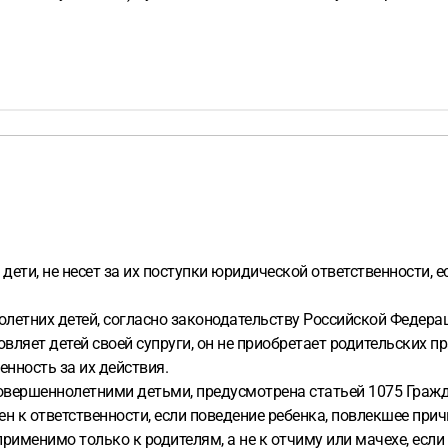
дети, не несет за их поступки юридической ответственности, 
летних детей, согласно законодательству Российской Федераци
вляет детей своей супруги, он не приобретает родительских п
енность за их действия.
совершеннолетними детьми, предусмотрена статьей 1075 Граж
ен к ответственности, если поведение ребенка, повлекшее при
рименимо только к родителям, а не к отчиму или мачехе, если