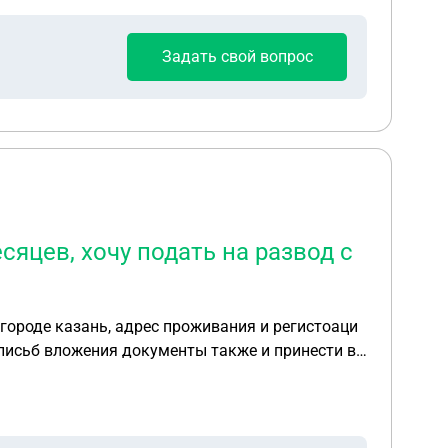
Задать свой вопрос
яцев, хочу подать на развод с
 городе казань, адрес проживания и регистоаци
 описьб вложения документы также и принести в
и, как это все сделать правильно, заполнить,