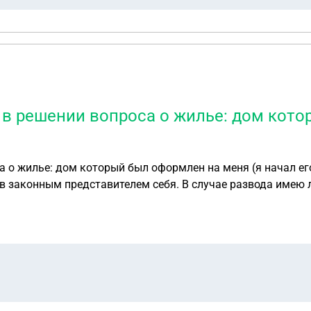
 в решении вопроса о жилье: дом кото
а о жилье: дом который был оформлен на меня (я начал ег
в законным представителем себя. В случае развода имею л
анется с матерью?