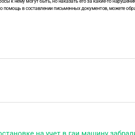
просы к нему могут быть, но наказать его за какие-то нарушения
 помощь в составлении письменных документов, можете обрати
остановке на учет в гаи машину забрал