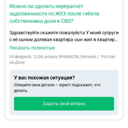
договора дарения? Распишите, пожалуйста,
Можно ли сделать перерасчет
максимально безопасный и эффективный
задолженности по ЖКХ после гибели
маршрут, чтобы не делать лишних шагов У меня
собственника доли в СВО?
4х месячный ребёнок
Здравствуйте скажите пожалуйста У моей супруги
с её сыном долевая квартира сын жил в квартире
и не регулярно оплачивал жкх а мать жила в
Показать полностью
другом городе, но сын погиб в сво в 2025 в ноябре
04 февраля, 12:06
, вопрос №4846258, Евгений, г. Ростов-
и сейчас мать открыла через нотариуса дело о
на-Дону
наследстве но никто из двоих небыл прописан и
с2010 в водоканале нет информации о счётчике
У вас похожая ситуация?
на холодную воду и водоканал начислял по
Опишите свои детали — юрист подскажет, что
среднему тарифу по 1500 на человека это значит
делать.
3000 в месяц и сумма насчиталась к декабрю
2025 года 133000 т.рможно ли сделать какой-то
Задать свой вопрос
перерасчет хотябы как погибшего в сво