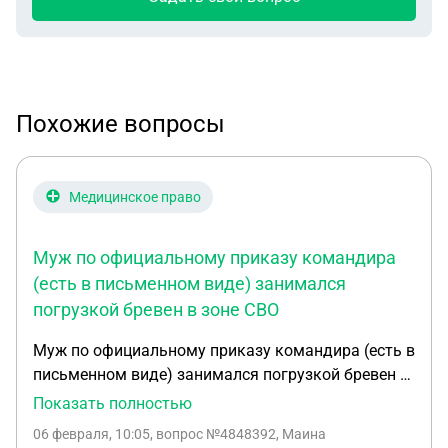
Похожие вопросы
Медицинское право
Муж по официальному приказу командира
(есть в письменном виде) занимался
погрузкой бревен в зоне СВО
Муж по официальному приказу командира (есть в
письменном виде) занимался погрузкой бревен в
зоне СВО. Бревно упало ему на стопу. Отлежал в
Показать полностью
полевом госпитале (землянке) . Проходил лечение
06 февраля, 10:05
, вопрос №4848392, Маина
. Поставили перелом клиновидной кости . Рентген