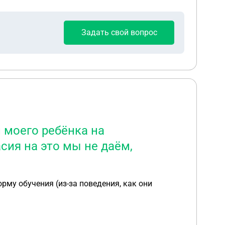
тупки, что в суп не добавляют сметану. Хотя
о своё обещание забыла. Ребёнку не дают мясо,
 полдник вообще молчу, там всё на молоке. В
Задать свой вопрос
 моего ребёнка на
сия на это мы не даём,
му обучения (из-за поведения, как они