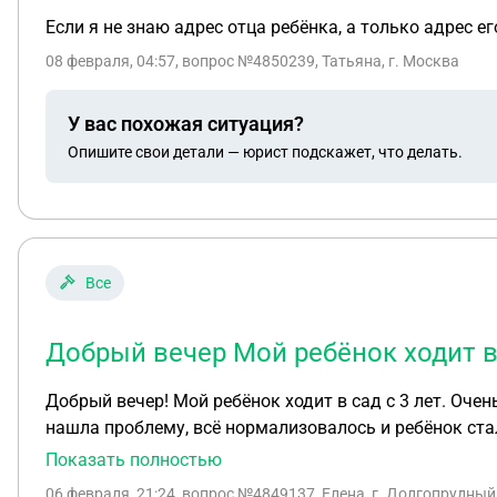
Если я не знаю адрес отца ребёнка, а только адрес е
08 февраля, 04:57
, вопрос №4850239, Татьяна, г. Москва
У вас похожая ситуация?
Опишите свои детали — юрист подскажет, что делать.
Все
Добрый вечер Мой ребёнок ходит в 
Добрый вечер! Мой ребёнок ходит в сад с 3 лет. Очень часто болел и мы не могли понять, что делать. Все говорили, что это нормально и все так ходят. Когда я
нашла проблему, всё нормализовалось и ребёнок стал посещать
том, что у ребёнка генетическая полная непереносимо
Показать полностью
молочными продуктами, в том числе в суп добавляют
06 февраля, 21:24
, вопрос №4849137, Елена, г. Долгопрудный