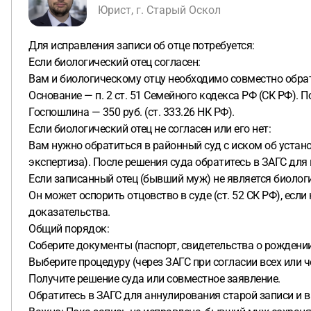
Юрист, г. Старый Оскол
Для исправления записи об отце потребуется:
Если биологический отец согласен:
Вам и биологическому отцу необходимо совместно обрат
Основание — п. 2 ст. 51 Семейного кодекса РФ (СК РФ).
Госпошлина — 350 руб. (ст. 333.26 НК РФ).
Если биологический отец не согласен или его нет:
Вам нужно обратиться в районный суд с иском об устано
экспертиза). После решения суда обратитесь в ЗАГС для
Если записанный отец (бывший муж) не является биолог
Он может оспорить отцовство в суде (ст. 52 СК РФ), если
доказательства.
Общий порядок:
Соберите документы (паспорт, свидетельства о рождении
Выберите процедуру (через ЗАГС при согласии всех или че
Получите решение суда или совместное заявление.
Обратитесь в ЗАГС для аннулирования старой записи и в