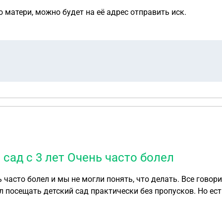
го матери, можно будет на её адрес отправить иск.
сад с 3 лет Очень часто болел
 детский сад практически без пропусков. Но есть одно большое НО.
сть лактозы, то есть всё что связано с молоком ему нельзя
 сметану, зачем не понятно. Как мне сказали, чтобы детя