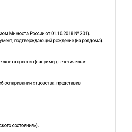
зом Минюста России от 01.10.2018 № 201).
окумент, подтверждающий рождение (из роддома).
еское отцовство (например, генетическая
к об оспаривании отцовства, представив
ского состояния»).