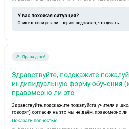
сада и мне было сказано, что отдельно они не обязан
изначально разговор был о том, что рацион они сост
У вас похожая ситуация?
это главная моя боль. Они в котлеты добавляют хле
Опишите свои детали — юрист подскажет, что делать.
интернете пишут, что они обязаны готовить отдельно при предоставлении спр
готовить моему ребёнку отдельно?
Права детей
Здравствуйте, подскажите пожалуй
индивидуальную форму обучения (из
правомерно ли это
Здравствуйте, подскажите пожалуйста учителя и шко
говорят) согласия на это мы не даём, правомерно ли
Показать полностью