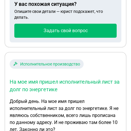
У вас похожая ситуация?
прошлом году подала исполнительный лист
Опишите свои детали — юрист подскажет, что
судебным приставам, но они закрыли исп-ое
делать.
производство, ссылаясь на то, что, условно
говоря, с него нечего взять и я могу повторно
Задать свой вопрос
подать заявление на возбуждение
исполнительного произв-ва через полгода, что я и
сделала. Вопрос: Раз у него уже списывают 50% с
заработной платы, получается в счёт долга уже не
смогут списывать деньги? Как мне вернуть свои
Исполнительное производство
деньги? Сколько раз можно повторно подавать
один и тот же исполнительный лист, есть ли
На мое имя пришел исполнительный лист за
какие-то временные ограничения?
долг по энергетике
Добрый день. На мое имя пришел
исполнительный лист за долг по энергетике. Я не
являюсь собственником, всего лишь прописана
по данному адресу. И не проживаю там более 10
лет. Законно ли это?