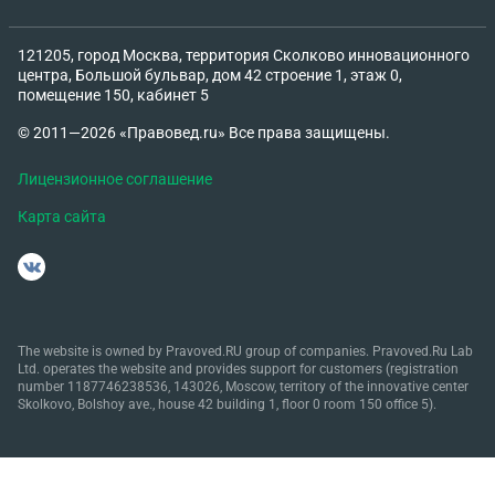
121205, город Москва, территория Сколково инновационного
центра, Большой бульвар, дом 42 строение 1, этаж 0,
помещение 150, кабинет 5
© 2011—2026 «Правовед.ru» Все права защищены.
Лицензионное соглашение
Карта сайта
The website is owned by Pravoved.RU group of companies. Pravoved.Ru Lab
Ltd. operates the website and provides support for customers (registration
number 1187746238536, 143026, Moscow, territory of the innovative center
Skolkovo, Bolshoy ave., house 42 building 1, floor 0 room 150 office 5).