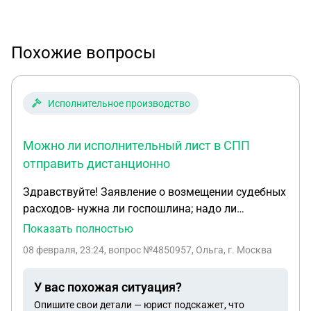
Похожие вопросы
Исполнительное производство
Можно ли исполнительный лист в СПП
отправить дистанционно
Здравствуйте! Заявление о возмещении судебных
расходов- нужна ли госпошлина; надо ли
оповещать ответчика; можно ли в заявлении
Показать полностью
попросить суд рассмотреть в отсутствие истца?
08 февраля, 23:24
, вопрос №4850957, Ольга, г. Москва
Можно ли исполнительный лист в СПП отправить
дистанционно. Истец и ответчик проживают в
У вас похожая ситуация?
разных городах.
Опишите свои детали — юрист подскажет, что