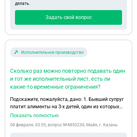
делать.
Задать свой вопрос
Исполнительное производство
Сколько раз можно повторно подавать один
и тот же исполнительный лист, есть ли
какие-то временные ограничения?
Подскажите, пожалуйста, дано: 1. Бывший супруг
платит алименты на 3-х детей, один из которых
инвалид - 50% от зарплаты. 2. Он же по решению
Показать полностью
суда должен мне ~ 500 000 рублей, за то, что мне
08 февраля, 03:55
, вопрос №4850230, Майя, г. Казань
пришлось оплачивать его половину ипотеки и
расходы на жилищно-коммунальные услуги. В