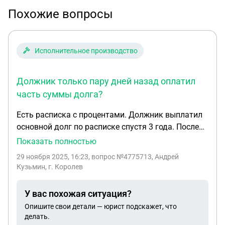
Похожие вопросы
Исполнительное производство
Должник только пару дней назад оплатил
часть суммы долга?
Есть расписка с процентами. Должник выплатил
основной долг по расписке спустя 3 года. После
был суд и вынесли постановление о возврата
Показать полностью
процентов по расписке и был открыт
29 ноября 2025, 16:23
, вопрос №4775713, Андрей
исполнительный лист , возможно ли , спустя 10
Кузьмин, г. Королев
лет после исполнительного производства , его
продлили, заново просудится на проценты по
У вас похожая ситуация?
настроящее время. Должник только пару дней
Опишите свои детали — юрист подскажет, что
назад оплатил часть суммы долга?
делать.