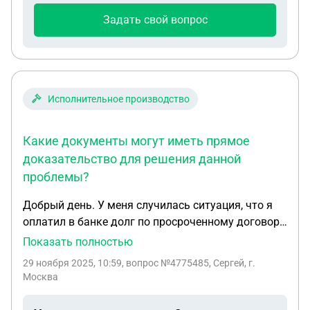
Задать свой вопрос
Исполнительное производство
Какие документы могут иметь прямое
доказательство для решения данной
проблемы?
Добрый день. У меня случилась ситуация, что я
оплатил в банке долг по просроченному договору
29.10.20025 (дата полного погашения кредита).
Показать полностью
31.10.2025 кредит был закрыт. Недавно приходит
29 ноября 2025, 10:59
, вопрос №4775485, Сергей, г.
исполнительное производство от 27.11.2025 о
Москва
судебном решении погасить задолженность
перед банком. Арестовали счета и тд. Я получил