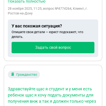
Между юр лицами был заключен договор
Показать полностью
поставки. Поставщик должным образом
28 ноября 2025, 11:25
, вопрос №4774264, Клиент, г.
выполнил свои обязательства. Покупатель со
Ростов-на-Дону
своей стороны в полном объеме принял товар
товар и подписал первичные документы (УПД,
У вас похожая ситуация?
ТН). Претензий по качеству не поступило. Товар
Опишите свои детали — юрист подскажет, что
был поставлен в постоплату. Срок оплаты
делать.
Покупателем нарушен. Поставщик имеет
намерение подать иск в суд. Но Покупатель
Задать свой вопрос
находится в реорганизации, путем присоединения
к нему других юр лиц. Претензия Покупателю
была направлена, но оставлена без ответа.
Можно ли на данном этапе подать иск в суд о
взыскании долга или надо ждать окончания
Гражданство
реорганизации Покупателя?
Здравствуйте щас я студент и у меня есть
ребенок щас я хочу подать документы для
получения внж а так я должен только через