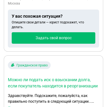
замены экрана телефон работает только 2
Москва
месяца. Как быть? Спасибо
У вас похожая ситуация?
Опишите свои детали — юрист подскажет, что
делать.
Задать свой вопрос
Гражданское право
Можно ли подать иск о взыскании долга,
если покупатель находится в реорганизации
Здравствуйте. Подскажите, пожалуйста, как
правильно поступить в следующей ситуации...