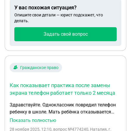
соглашении обязательно делать оценку
У вас похожая ситуация?
имущества или можем указать примерную
Опишите свои детали — юрист подскажет, что
стоимость авто и кв? А так же если в соглашении
делать.
будет пункт о том, что супруг не имеет претензий
по компенсации (его доля в кв дороже
Задать свой вопрос
автомобиля ), то сможет ли он в будущем
обратиться в суд за обжалованием данного
соглашения и признания его недействительным,
поскольку захочет получить компенсацию?
Гражданское право
Как показывает практика после замены
экрана телефон работает только 2 месяца
Здравствуйте. Одноклассник повредил телефон
ребенку в школе. Мать ребёнка отказывается
покупать новый. Предлагает заменить только
Показать полностью
битый экран. Как показывает практика после
28 ноября 2025, 12:10
, вопрос №4774240, Наталия, г.