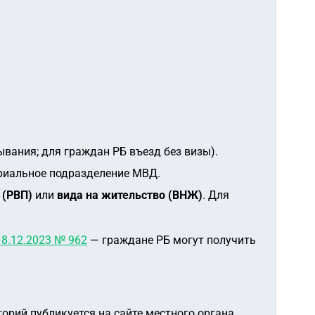
ывания; для граждан РБ въезд без визы).
риальное подразделение МВД.
 (РВП)
или
вида на жительство (ВНЖ)
. Для
18.12.2023 № 962
— граждане РБ могут получить
орий публикуется на сайте местного органа