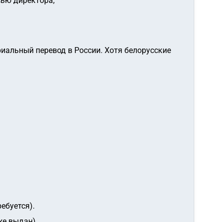
сью директора;
иальный перевод в России. Хотя белорусские
ебуется).
же выдан).