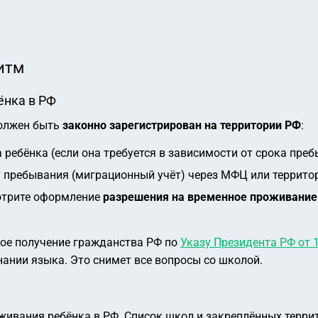
итм
ёнка в РФ
должен быть
законно зарегистрирован на территории РФ
:
ребёнка (если она требуется в зависимости от срока преб
 пребывания (миграционный учёт) через МФЦ или террито
отрите оформление
разрешения на временное проживание
ое получение гражданства РФ по
Указу Президента РФ от 
нании языка. Это снимет все вопросы со школой.
ивания ребёнка в РФ. Список школ и закреплённых террит