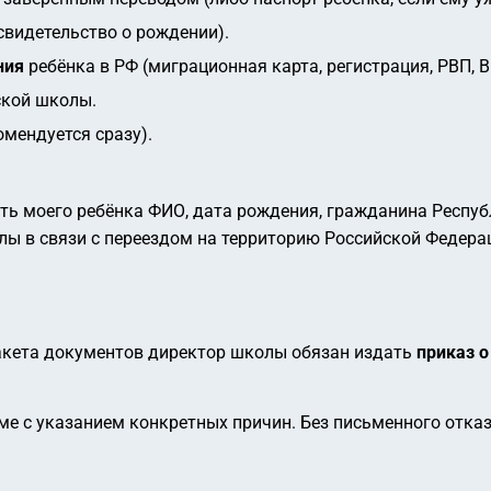
свидетельство о рождении).
ния
ребёнка в РФ (миграционная карта, регистрация, РВП, 
ской школы.
мендуется сразу).
ть моего ребёнка
ФИО
,
дата рождения
, гражданина Респуб
олы
в связи с переездом на территорию Российской Федер
акета документов директор школы обязан издать
приказ о
ме с указанием конкретных причин. Без письменного отка