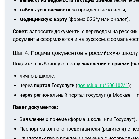
выписку из ведомости текущих оценок
(если пере
табель успеваемости
за пройденные классы;
медицинскую карту
(форма 026/у или аналог).
Совет:
запросите документы с переводом на русский 
документы оформляются и на русском, формальности
Шаг 4. Подача документов в российскую школу
Подайте в выбранную школу
заявление о приёме (за
лично в школе;
через
портал Госуслуги
(
gosuslugi.ru/600102/1
);
через региональный портал госуслуг (в Москве — mo
Пакет документов:
Заявление о приёме (форма школы или Госуслуг).
Паспорт законного представителя (родителя) с пе
Свидетельство о рождении ребёнка с нотариально 