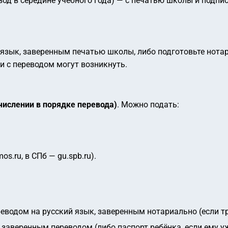
вод в середине учебного года) — с печатью школы и подпи
язык, заверенным печатью школы, либо подготовьте нотар
 с переводом могут возникнуть.
числении в порядке перевода)
. Можно подать:
s.ru, в СПб — gu.spb.ru).
реводом на русский язык, заверенным нотариально (если тр
заверенным переводом (либо паспорт ребёнка, если ему у