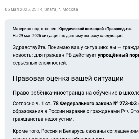
06 мая 2025, 23:14
,
Злата
,
г. Москва
Материал подготовлен
:
Юридической командой «Правовед.ru»
На 29 мая 2026 ситуация по данному вопросу следующая:
Здравствуйте. Понимаю вашу ситуацию: вы — гражда
новость: для граждан РБ действует
упрощённый поря
серьёзных сложностей.
Правовая оценка вашей ситуации
Право ребёнка-иностранца на обучение в школ
Согласно
ч. 1 ст. 78 Федерального закона № 273-ФЗ
образования в России наравне с гражданами РФ. Это
гражданства недопустим.
Кроме того, Россия и Беларусь связаны соглашениям
сфере, включая доступ к образованию.