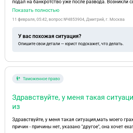
подал на банкротство уже после развода. Возникли с
основании закона точно знаю, что если машина преор
Показать полностью
11 февраля, 05:42
, вопрос №4853904, Дмитрий, г. Москва
У вас похожая ситуация?
Опишите свои детали — юрист подскажет, что делать.
Таможенное право
Здравствуйте, у меня такая ситуаци
из
Здравствуйте, у меня такая ситуация,мать моего граж
причин - причины нет, указано "другое", она хочет ех