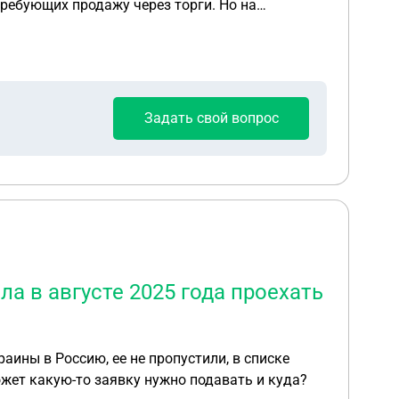
требующих продажу через торги. Но на
сть в конкурсную массу. Разъясните, пожалуйста
Задать свой вопрос
ла в августе 2025 года проехать
раины в Россию, ее не пропустили, в списке
 может какую-то заявку нужно подавать и куда?