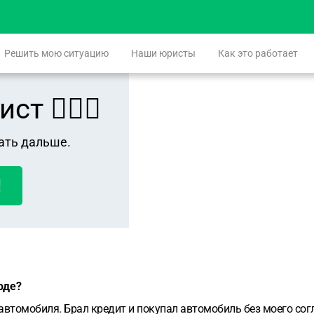
Решить мою ситуацию
Наши юристы
Как это работает
 👨🏻‍⚖️
ать дальше.
!
оде?
автомобиля. Брал кредит и покупал автомобиль без моего согл