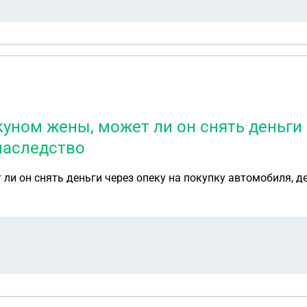
блуждение. Автосалон предложил поделить сумму утильсбор
.2026 с пениями задним числом за три года почти, законн
уном жены, может ли он снять деньги 
наследство
ли он снять деньги через опеку на покупку автомобиля, д