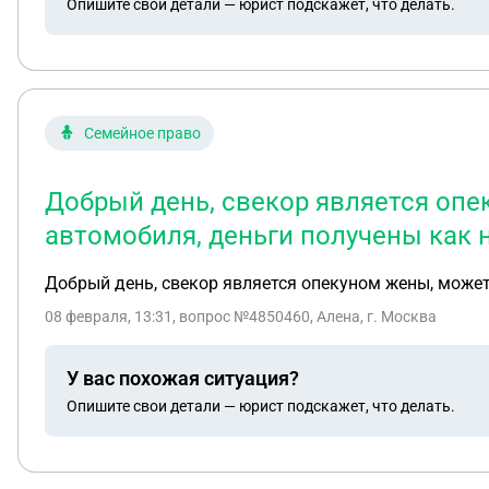
Опишите свои детали — юрист подскажет, что делать.
утильсбор был оплачен полностью. И ввел меня в за
Также письмо из таможни мне направили только 22.01
уведомляли?
Семейное право
Добрый день, свекор является опек
автомобиля, деньги получены как 
Добрый день, свекор является опекуном жены, может 
08 февраля, 13:31
, вопрос №4850460, Алена, г. Москва
У вас похожая ситуация?
Опишите свои детали — юрист подскажет, что делать.