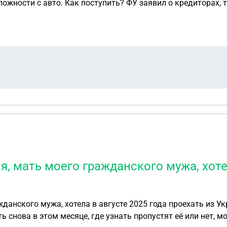
ложности с авто. Как поступить? ФУ заявил о кредиторах, 
етена на личные средства супруги, то она не должна попа
я, мать моего гражданского мужа, хоте
данского мужа, хотела в августе 2025 года проехать из Ук
ать снова в этом месяце, где узнать пропустят её или нет,