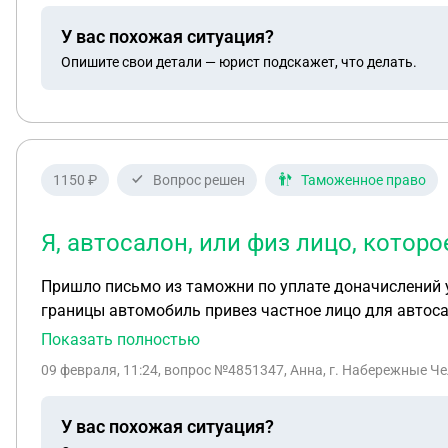
У вас похожая ситуация?
Опишите свои детали — юрист подскажет, что делать.
1150 ₽
Вопрос решен
Таможенное право
Я, автосалон, или физ лицо, котор
Пришло письмо из таможни по уплате доначислений у
границы автомобиль привез частное лицо для автосало
Поэтому я так понимаю и начислили доп взнос как д
Показать полностью
года, то есть владельцем автомобиля уже была я. П
09 февраля, 11:24
, вопрос №4851347, Анна, г. Набережные Ч
позже. Так же в договоре по автомобилю было четко 
акцент при покупке. Если все таки , несмотря на то,
У вас похожая ситуация?
платить доп утильсбор нужно, то кто должен его пла