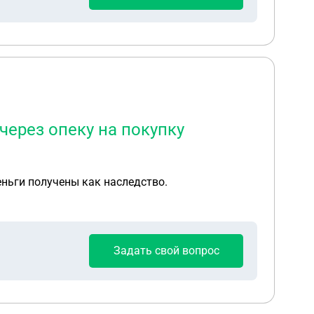
а пополам со мной. Я на это не согласна.
о ли начислять пении, если они меня не
через опеку на покупку
еньги получены как наследство.
Задать свой вопрос