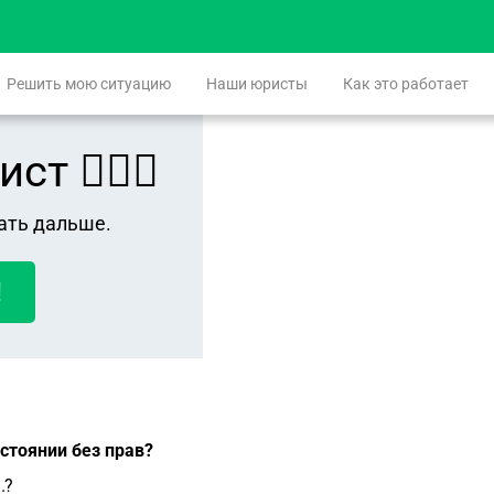
Решить мою ситуацию
Наши юристы
Как это работает
 👨🏻‍⚖️
ать дальше.
!
стоянии без прав?
.?