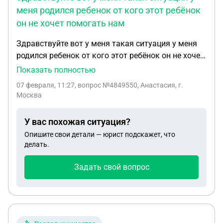
меня родился ребенок от кого этот ребёнок
он не хочет помогать нам
Здравствуйте вот у меня такая ситуация у меня
родился ребенок от кого этот ребёнок он не хочет
помогать нам он сомневается что он отец ребенка
Показать полностью
кто должен по сути портить кто сомневается или
07 февраля, 11:27
, вопрос №4849550, Анастасия, г.
кто точно увер в этом
Москва
У вас похожая ситуация?
Опишите свои детали — юрист подскажет, что
делать.
Задать свой вопрос