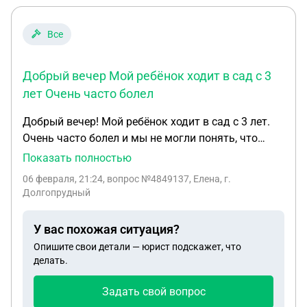
Все
Добрый вечер Мой ребёнок ходит в сад с 3
лет Очень часто болел
Добрый вечер! Мой ребёнок ходит в сад с 3 лет.
Очень часто болел и мы не могли понять, что
делать. Все говорили, что это нормально и все
Показать полностью
так ходят. Когда я нашла проблему, всё
06 февраля, 21:24
, вопрос №4849137, Елена, г.
нормализовалось и ребёнок стал посещать
Долгопрудный
детский сад практически без пропусков. Но есть
одно большое НО. Проблема заключается в том,
У вас похожая ситуация?
что у ребёнка генетическая полная
Опишите свои детали — юрист подскажет, что
непереносимость лактозы, то есть всё что
делать.
связано с молоком ему нельзя. В саду процентов
на 90 всё связано с молочными продуктами, в
Задать свой вопрос
том числе в суп добавляют сметану, зачем не