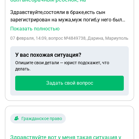
Здравствуйте,состояли в браке,есть сын
зарегистрирован на мужа,муж погиб,у него был
внебрачный ребёнок,на момент первой выплаты
Показать полностью
«путинских 5 млн,разделенных на меня и
07 февраля, 14:09
, вопрос №4849738, Дарина, Мариуполь
сына»,дочь его была ещё не доказана
отцовством,позже выплаты согаз заморозили,так
У вас похожая ситуация?
как начались судебные разбирательства.Имеет
Опишите свои детали — юрист подскажет, что
ли дочь право на выплаты путинские,если на
делать.
момент выплаты,ещё не была узаконена за
мужем?
Задать свой вопрос
Гражданское право
Здравствуйте вот у меня такая ситуация у