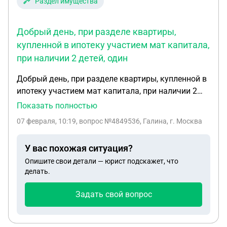
Раздел имущества
Добрый день, при разделе квартиры,
купленной в ипотеку участием мат капитала,
при наличии 2 детей, один
Добрый день, при разделе квартиры, купленной в
ипотеку участием мат капитала, при наличии 2
детей, один совершеннолетний, второй-
Показать полностью
несовершеннолетний,наделяется ли
07 февраля, 10:19
, вопрос №4849536, Галина, г. Москва
совершеннолетний ребёнок долей в квартире и по
какому закону?
У вас похожая ситуация?
Опишите свои детали — юрист подскажет, что
делать.
Задать свой вопрос