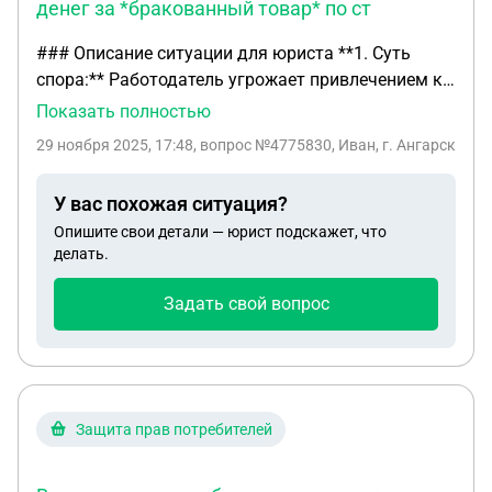
денег за *бракованный товар* по ст
### Описание ситуации для юриста **1. Суть
спора:** Работодатель угрожает привлечением к
материальной ответственности (заставляет
Показать полностью
«готовить бабки») за правомерное исполнение
29 ноября 2025, 17:48
, вопрос №4775830, Иван, г. Ангарск
обязанности по возврату денежных средств
покупателю за бракованный товар в
У вас похожая ситуация?
соответствии с ЗоЗПП. **2. Хронология событий:**
Опишите свои детали — юрист подскажет, что
* **Покупка:** Клиент приобрел телефон
делать.
(технически сложный товар). * **Обращение:**
Спустя неделю клиент вернулся с заявлением о
Задать свой вопрос
неработающем динамике (дефект подтвердился
при проверке: звук есть только на громкой
связи). * **Действие сотрудника:** Я, как
продавец-консультант, оформил возврат
денежных средств, руководствуясь ст. 18 ЗоЗПП.
Защита прав потребителей
Клиент получил деньги и ушел. * **Реакция
работодателя:** Менеджер (или иное