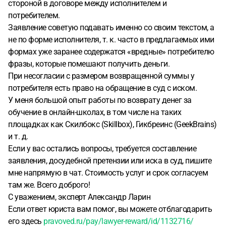
стороной в договоре между исполнителем и
потребителем.
Заявление советую подавать именно со своим текстом, а
не по форме исполнителя, т. к. часто в предлагаемых ими
формах уже заранее содержатся «вредные» потребителю
фразы, которые помешают получить деньги.
При несогласии с размером возвращенной суммы у
потребителя есть право на обращение в суд с иском.
У меня большой опыт работы по возврату денег за
обучение в онлайн-школах, в том числе на таких
площадках как Скилбокс (Skillbox), Гикбреинс (GeekBrains)
и т. д.
Если у вас остались вопросы, требуется составление
заявления, досудебной претензии или иска в суд, пишите
мне напрямую в чат. Стоимость услуг и срок согласуем
там же. Всего доброго!
С уважением, эксперт Александр Ларин
Если ответ юриста вам помог, вы можете отблагодарить
его здесь
pravoved.ru/pay/lawyer-reward/id/1132716/