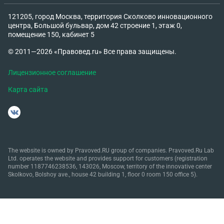
121205, город Москва, территория Сколково инновационного
центра, Большой бульвар, дом 42 строение 1, этаж 0,
помещение 150, кабинет 5
© 2011—2026 «Правовед.ru» Все права защищены.
Лицензионное соглашение
Карта сайта
The website is owned by Pravoved.RU group of companies. Pravoved.Ru Lab
Ltd. operates the website and provides support for customers (registration
number 1187746238536, 143026, Moscow, territory of the innovative center
Skolkovo, Bolshoy ave., house 42 building 1, floor 0 room 150 office 5).