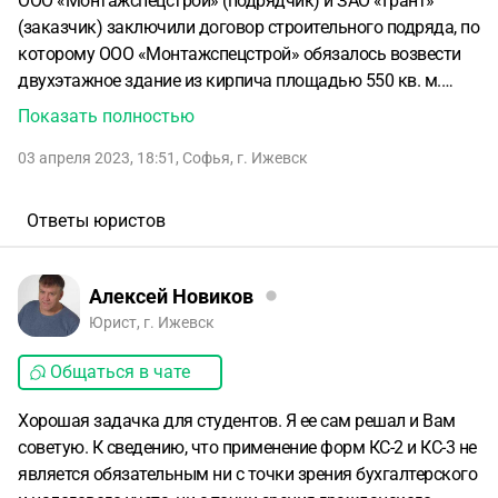
ООО «Монтажспецстрой» (подрядчик) и ЗАО «Грант»
(заказчик) заключили договор строительного подряда, по
которому ООО «Монтажспецстрой» обязалось возвести
двухэтажное здание из кирпича площадью 550 кв. м.
Согласно договору подрядчик был обязан приступить к
Показать полностью
выполнению работ в течение 10 Дней с момента
03 апреля 2023, 18:51
,
Софья
,
г. Ижевск
перечисления на его счет аванса в размере 1,5 млн руб. и
выполнить все строительные работы в течение 18
месяцев с момента их начала. Договором были
Ответы юристов
определены примерная цена договора подряда, а также
некоторые характеристики возводимого здания
(материалы, из которых должны быть сделаны внешние
Алексей Новиков
стены и кровля). Согласно договору подрядчик обязан
Юрист, г. Ижевск
был в течение одного месяца с момента заключения
Общаться в чате
договора разработать проектно-сметную документацию
и передать ее для утверждения заказчику. Однако
Хорошая задачка для студентов. Я ее сам решал и Вам
данная документация так и не была утверждена.
советую. К сведению, что применение форм КС-2 и КС-3 не
Несмотря на отсутствие документации, подрядчик
является обязательным ни с точки зрения бухгалтерского
осуществлял строительные работы, а заказчик регулярно