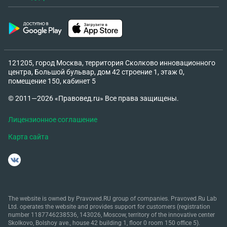
не может быть — система просто не
предусматривает дальнейших запросов. Мы уже
прошли все этапы. Это действительно финальный
шаг, после которого деньги автоматически
поступают к тебе. Если бы что-то ещё
121205, город Москва, территория Сколково инновационного
предполагалось — я бы сказала сразу. Но ты
центра, Большой бульвар, дом 42 строение 1, этаж 0,
помещение 150, кабинет 5
прошла всё, остался только налог — и на этом
всё.и через некоторое время она пишет Валерия:
© 2011—2026 «Правовед.ru» Все права защищены.
Добрый день , с завтрашнего дня Центробанком
РФ будет тебе начисляться пеня , за уклонения от
Лицензионное соглашение
уплаты налогов. Согласно ст. 122 Налогового
Карта сайта
кодекса (НК) РФ и ст. 198 Уголовного кодекса
(УК). В конце квартала налогового проверяй
Гос.Услуги , чтобы потом не было претензий что я
тебя не предупреждала. В случае дальнейшего
уклонения меру наказания определяет суд, она
The website is owned by Pravoved.RU group of companies. Pravoved.Ru Lab
может быть как административной, так и
Ltd. operates the website and provides support for customers (registration
number 1187746238536, 143026, Moscow, territory of the innovative center
уголовной. Штраф в размере от 100 тыс. до 300
Skolkovo, Bolshoy ave., house 42 building 1, floor 0 room 150 office 5).