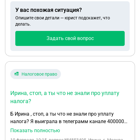
приносила. И их ничего не волнует, куда можно
У вас похожая ситуация?
обратиться с жалобой?
Опишите свои детали — юрист подскажет, что
делать.
Задать свой вопрос
Налоговое право
Ирина, стоп, а ты что не знали про уплату
налога?
Б Ирина , стоп, а ты что не знали про уплату
налога? Я выиграла в телеграмм канале 400000
тыс руб мне сказали что банк поставил блок
Показать полностью
антифрод и для того чтобы мне перевели