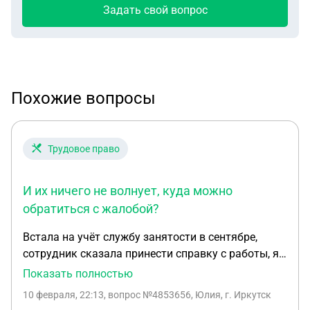
Задать свой вопрос
Похожие вопросы
Трудовое право
И их ничего не волнует, куда можно
обратиться с жалобой?
Встала на учёт службу занятости в сентябре,
сотрудник сказала принести справку с работы, я
принесла но перерасчёт так и не сделали, через
Показать полностью
три месяца сняли меня с учёта за день до
10 февраля, 22:13
, вопрос №4853656, Юлия, г. Иркутск
отметки, и теперь говорят что я ничего не