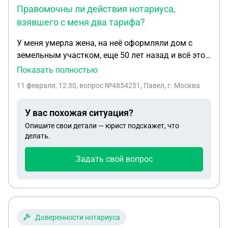
Правомочны ли действия нотариуса,
взявшего с меня два тарифа?
У меня умерла жена, на неё оформляли дом с
земельным участком, еще 50 лет назад и всё это
время прожили в браке до ее смерти 3 года назад
Показать полностью
купили дом и вместе прожили и в новом доме
11 февраля, 12:30
, вопрос №4854251, Павел, г. Москва
были прописаны 3 года назад. После её смерти
наследников было двое, я и внучка, но внучка
У вас похожая ситуация?
написала отказ, заверенный нотариально.. Пошел
Опишите свои детали — юрист подскажет, что
оформлять вступление в наследство и мне
делать.
натариус насчита(а 25000 плюс 3000 за подачу
заявления. В тарифе указано 2х10000 , за землю и
Задать свой вопрос
дом и пошлина и Росреестр, соответственно 1500
и 4000. Вопрос : я как переживший супругу
должен. Заплатить тарифы нотариуса один раз.
Правомочны ли действия нотариуса, взявшего с
меня два тарифа?
Доверенности нотариуса