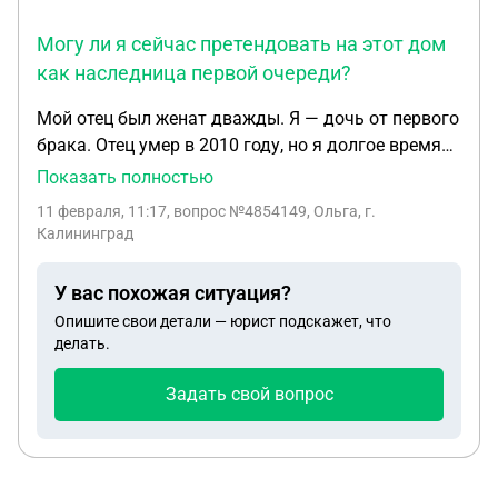
Могу ли я сейчас претендовать на этот дом
как наследница первой очереди?
Мой отец был женат дважды. Я — дочь от первого
брака. Отец умер в 2010 году, но я долгое время
не знала о его смерти: никто мне не сообщил,
Показать полностью
связи с ним не было . В этот момент я еще и
11 февраля, 11:17
, вопрос №4854149, Ольга, г.
беременна была также имела ребенка инвалида .
Калининград
Предположительно, всё наследство (в том числе
дом в ДНР) перешло второй жене и её дочери — я
У вас похожая ситуация?
в установленный законом шестимесячный срок
Опишите свои детали — юрист подскажет, что
не претендовала, так как не знала о смерти отца.
делать.
Недавно, вернувшись в ДНР, я от соседей узнала,
что вторая жена и её дочь покинули дом и уехали
Задать свой вопрос
в Украину. Дом сейчас числится бесхозным
(безхозяйным). Могу ли я сейчас претендовать на
этот дом как наследница первой очереди?