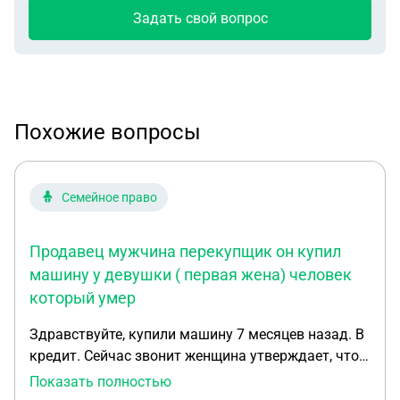
Задать свой вопрос
Похожие вопросы
Семейное право
Продавец мужчина перекупщик он купил
машину у девушки ( первая жена) человек
который умер
Здравствуйте, купили машину 7 месяцев назад. В
кредит. Сейчас звонит женщина утверждает, что
машина находится в розыске. Продавец мужчина
Показать полностью
перекупщик он купил машину у девушки ( первая