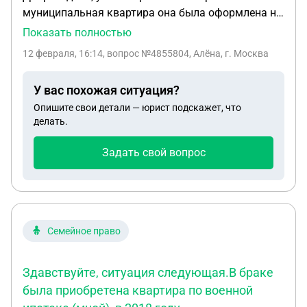
муниципальная квартира она была оформлена на
маму она умерла но квартира до сих пор стоит
Показать полностью
мы не знаем что с ней делать и с друг другом как
12 февраля, 16:14
, вопрос №4855804, Алёна, г. Москва
бы жить не очень хочется что можно сделать
чтобы её продать если я её противизирую и
У вас похожая ситуация?
оформлю на себя мне нужно будет ихнее
Опишите свои детали — юрист подскажет, что
соглашение если они прописаны в квартире и там
делать.
прописаны ещё дети моей сестры что вот делать
мне в этой ситуации?
Задать свой вопрос
Семейное право
Здавствуйте, ситуация следующая.В браке
была приобретена квартира по военной