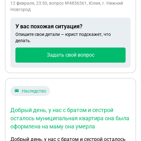
12 февраля, 23:50
, вопрос №4856361, Юлия, г. Нижний
жена) человек который умер. А звонит настоящая
Новгород
жена умершего. Машина собственность бывшей
жены. Проблем с постановкой на учёт или с
У вас похожая ситуация?
кредитом не было. Стоит ли нам волноваться о
Опишите свои детали — юрист подскажет, что
законности сделки купли-продажи
делать.
Задать свой вопрос
Наследство
Добрый день, у нас с братом и сестрой
осталось муниципальная квартира она была
оформлена на маму она умерла
Добрый день, у нас с братом и сестрой осталось