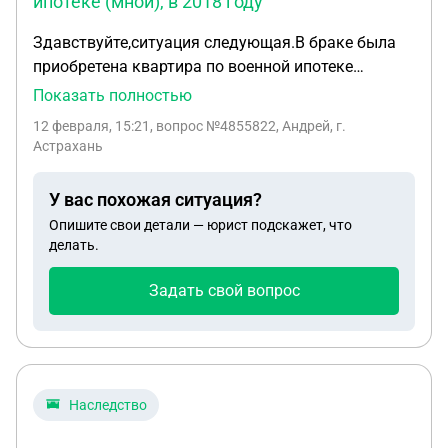
ипотеке (мной), в 2018 году
Здавствуйте,ситуация следующая.В браке была
приобретена квартира по военной ипотеке
(мной),в 2018 году развелся,в 2023 квартиру
Показать полностью
продал,но бывшая жена с ребенком (14 лет) до
12 февраля, 15:21
, вопрос №4855822, Андрей, г.
сих пор от туда не выписалась.Как быть?
Астрахань
У вас похожая ситуация?
Опишите свои детали — юрист подскажет, что
делать.
Задать свой вопрос
Наследство